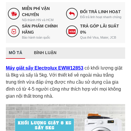
MIỄN PHÍ VẬN
ĐỔI TRẢ LINH HOẠT
CHUYỂN
Đổi trả linh hoạt nhanh chóng
Nội thành HN và HCM
SẢN PHẨM CHÍNH
TRẢ GÓP LÃI SUẤT
HÃNG
0%
Bảo hành toàn quốc
Qua thẻ Visa, Mater, JCB
MÔ TẢ
BÌNH LUẬN
Máy giặt sấy Electrolux EWW12853
có khối lượng giặt
là 8kg và sấy là 5kg. Với thiết kế vẻ ngoài màu trắng
trung tính vừa đáp ứng được nhu cầu sử dụng của gia
đình có từ 4-5 người cũng như thích hợp với mọi không
gian nội thất trong nhà.