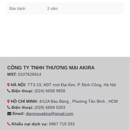
Bảo hành
2 năm
CÔNG TY TNHH THƯƠNG MẠI AKIRA
MST:
0107626914
HÀ NỘI:
TT3-19, KĐT mới Đại Kim, P. Định Công, Hà Nội
Điện thoại:
(024) 6658 9858
HỒ CHÍ MINH:
4/12A Bàu Bàng , Phường Tân Bình , HCM
Điện thoại:
(028) 6658 0203
Email:
dienmayakira@gmail.com
Khiếu nại dịch vụ:
0967 719 333