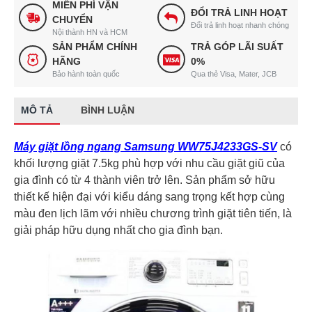
MIỄN PHÍ VẬN
ĐỔI TRẢ LINH HOẠT
CHUYỂN
Đổi trả linh hoạt nhanh chóng
Nội thành HN và HCM
SẢN PHẨM CHÍNH
TRẢ GÓP LÃI SUẤT
HÃNG
0%
Bảo hành toàn quốc
Qua thẻ Visa, Mater, JCB
MÔ TẢ
BÌNH LUẬN
Máy giặt lồng ngang Samsung WW75J4233GS-SV
có
khối lượng giặt 7.5kg phù hợp với nhu cầu giặt giũ của
gia đình có từ 4 thành viên trở lên. Sản phẩm sở hữu
thiết kế hiện đại với kiểu dáng sang trọng kết hợp cùng
màu đen lịch lãm với nhiều chương trình giặt tiên tiến, là
giải pháp hữu dụng nhất cho gia đình bạn.