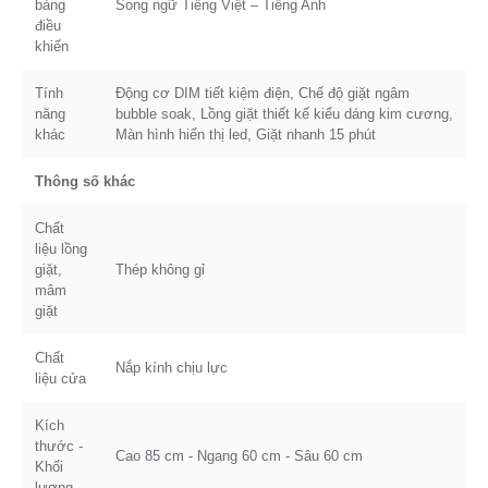
bảng
Song ngữ Tiếng Việt – Tiếng Anh
điều
khiển
Tính
Động cơ DIM tiết kiệm điện, Chế độ giặt ngâm
năng
bubble soak, Lồng giặt thiết kế kiểu dáng kim cương,
khác
Màn hình hiển thị led, Giặt nhanh 15 phút
Thông số khác
Chất
liệu lồng
giặt,
Thép không gỉ
mâm
giặt
Chất
Nắp kính chịu lực
liệu cửa
Kích
thước -
Cao 85 cm - Ngang 60 cm - Sâu 60 cm
Khối
lượng