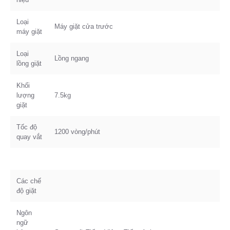
Loại
Máy giặt cửa trước
máy giặt
Loại
Lồng ngang
lồng giặt
Khối
lượng
7.5kg
giặt
Tốc độ
1200 vòng/phút
quay vắt
Các chế
độ giặt
Ngôn
ngữ