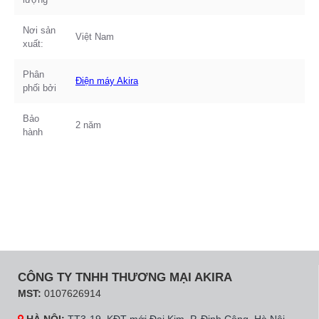
Nơi sản
Việt Nam
xuất:
Phân
Điện máy Akira
phối bởi
Bảo
2 năm
hành
CÔNG TY TNHH THƯƠNG MẠI AKIRA
MST:
0107626914