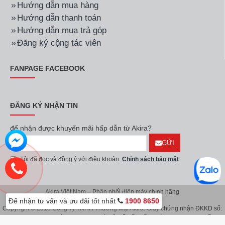
Hướng dẫn mua hàng
Hướng dẫn thanh toán
Hướng dẫn mua trả góp
Đăng ký cộng tác viên
FANPAGE FACEBOOK
ĐĂNG KÝ NHẬN TIN
để nhận được khuyến mãi hấp dẫn từ Akira?
GỬI
Tôi đã đọc và đồng ý với điều khoản
Chính sách bảo mật
Akira Việt Nam – Phân phối điện máy chính hãng
Để nhận tư vấn và ưu đãi tốt nhất
1900 8650
Copyright © 2018 Công Ty TNHH Thương Mại Akira. Giấy chứng nhận ĐKKD số:
0107626914 do Sở KH & ĐT TP.Hà Nội cấp lần đầu ngày 08/11/2016. Giấy