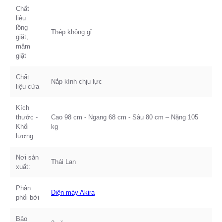
Chất
liệu
lồng
Thép không gỉ
giặt,
mâm
giặt
Chất
Nắp kính chịu lực
liệu cửa
Kích
thước -
Cao 98 cm - Ngang 68 cm - Sâu 80 cm – Nặng 105
Khối
kg
lượng
Nơi sản
Thái Lan
xuất:
Phân
Điện máy Akira
phối bởi
Bảo