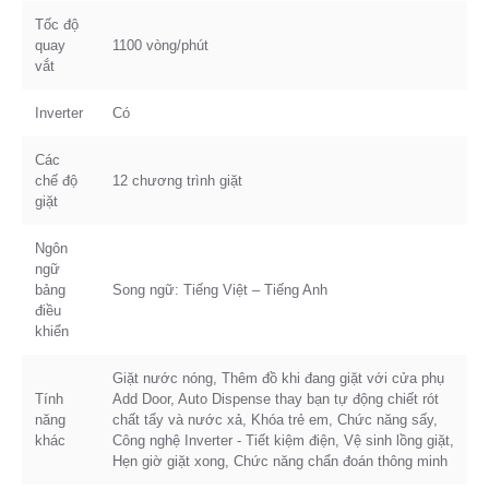
Tốc độ
quay
1100 vòng/phút
vắt
Inverter
Có
Các
chế độ
12 chương trình giặt
giặt
Ngôn
ngữ
bảng
Song ngữ: Tiếng Việt – Tiếng Anh
điều
khiển
Giặt nước nóng, Thêm đồ khi đang giặt với cửa phụ
Tính
Add Door, Auto Dispense thay bạn tự động chiết rót
năng
chất tẩy và nước xả, Khóa trẻ em, Chức năng sấy,
khác
Công nghệ Inverter - Tiết kiệm điện, Vệ sinh lồng giặt,
Hẹn giờ giặt xong, Chức năng chẩn đoán thông minh