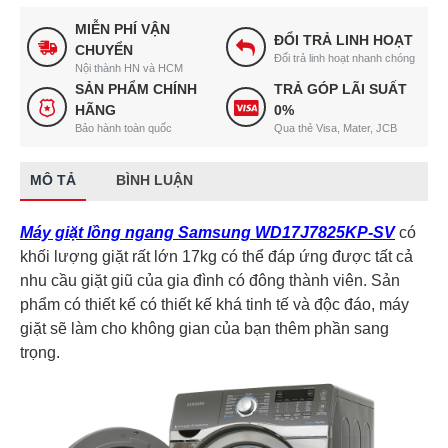
MIỄN PHÍ VẬN
ĐỔI TRẢ LINH HOẠT
CHUYỂN
Đổi trả linh hoạt nhanh chóng
Nội thành HN và HCM
SẢN PHẨM CHÍNH
TRẢ GÓP LÃI SUẤT
HÃNG
0%
Bảo hành toàn quốc
Qua thẻ Visa, Mater, JCB
MÔ TẢ
BÌNH LUẬN
Máy giặt lồng ngang Samsung WD17J7825KP-SV
có
khối lượng giặt rất lớn 17kg có thể đáp ứng được tất cả
nhu cầu giặt giũ của gia đình có đông thành viên. Sản
phẩm có thiết kế có thiết kế khá tinh tế và độc đáo, máy
giặt sẽ làm cho không gian của bạn thêm phần sang
trọng.