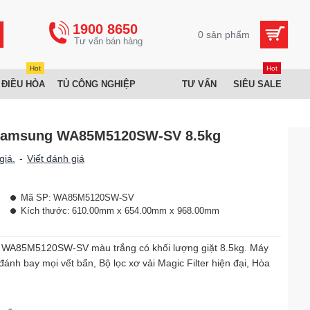
1900 8650
0 sản phẩm
Hot
Hot
 ĐIỀU HÒA
TỦ CÔNG NGHIỆP
TƯ VẤN
SIÊU SALE
 Samsung WA85M5120SW-SV 8.5kg
giá.
-
Viết đánh giá
Mã SP:
WA85M5120SW-SV
Kích thước:
610.00mm x 654.00mm x 968.00mm
 WA85M5120SW-SV màu trắng có khối lượng giặt 8.5kg. Máy
nh bay mọi vết bẩn, Bộ lọc xơ vải Magic Filter hiện đại, Hòa