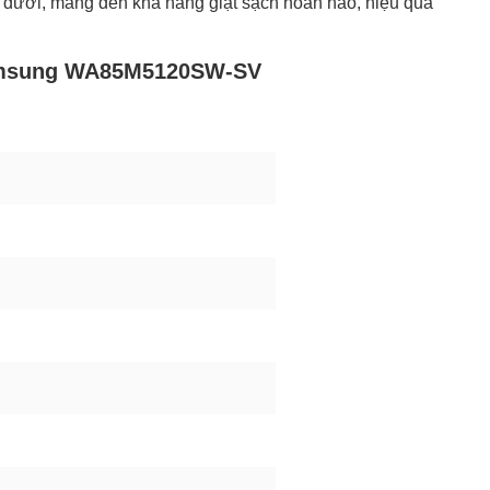
dưới, mang đến khả năng giặt sạch hoàn hảo, hiệu quả
Samsung WA85M5120SW-SV