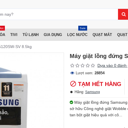
Hot
Sale
HÒA
TIVI
TỦ LẠNH
GIA DỤNG
LỌC NƯỚC
QUẠT MÁT
QUẠT
5120SW-SV 8.5kg
Máy giặt lồng đứng
Dựa vào 0 đánh 
Lượt xem:
28854
TẠM HẾT HÀNG
Hãng:
Samsung
Máy giặt lồng đứng Samsung
sở hữu Công nghệ giặt Wobble đá
tan bột giặt hiệu quả với cô...