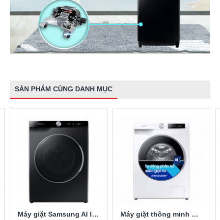
SẢN PHẨM CÙNG DANH MỤC
Máy giặt Samsung AI Inverter 9 kg WW90TP44DSB/SV lồng ngang
Máy giặt thông minh Samsung Inverter 9Kg WW90T634DLE/SV