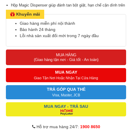
Hộp Magic Dispenser giúp đánh tan bột giặt, hạn chế cặn dính trên
quần áo
Khuyến mãi
Công nghệ Intensive Wash, loại bỏ nhanh vết bẩn cứng như trà,
Giao hàng miễn phí nội thành
rượu, mỹ phẩm...
Bảo hành 24 tháng
Công nghệ Deep Softener, lưu giữ hương thơm bền lâu trên quần
Lỗi nhà sản xuất đổi mới trong 7 ngày đầu
áo
MUA HÀNG
(Giao hàng tận nơi - Giá tốt - An toàn)
MUA NGAY
Giao Tận Nơi Hoặc Nhận Tại Cửa Hàng
TRẢ GÓP QUA THẺ
Visa, Master, JCB
MUA NGAY - TRẢ SAU
Hỗ trợ mua hàng 24/7:
1900 8650