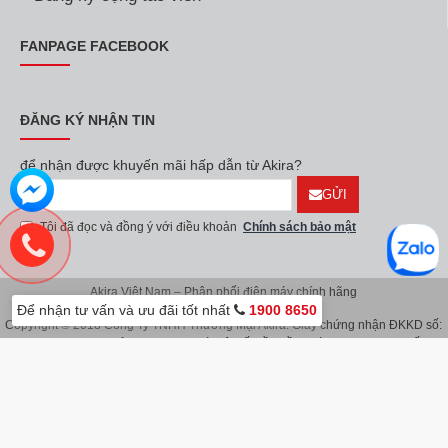
FANPAGE FACEBOOK
ĐĂNG KÝ NHẬN TIN
để nhận được khuyến mãi hấp dẫn từ Akira?
GỬI
Tôi đã đọc và đồng ý với điều khoản
Chính sách bảo mật
Akira Việt Nam – Phân phối điện máy chính hãng
Để nhận tư vấn và ưu đãi tốt nhất
1900 8650
Copyright © 2018 Công Ty TNHH Thương Mại Akira. Giấy chứng nhận ĐKKD số:
0107626914 do Sở KH & ĐT TP.Hà Nội cấp lần đầu ngày 08/11/2016. Giấy
chứng nhận đăng ký địa điểm kinh doanh do Sở Kế Hoạch & Đầu Tư TP.Hà Nội
cấp ngày 08/11/2016.