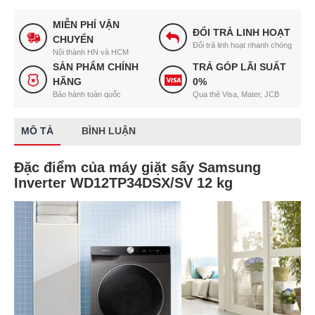
MIỄN PHÍ VẬN
ĐỔI TRẢ LINH HOẠT
CHUYỂN
Đổi trả linh hoạt nhanh chóng
Nội thành HN và HCM
SẢN PHẨM CHÍNH
TRẢ GÓP LÃI SUẤT
HÃNG
0%
Bảo hành toàn quốc
Qua thẻ Visa, Mater, JCB
MÔ TẢ
BÌNH LUẬN
Đặc điểm của máy giặt sấy Samsung
Inverter WD12TP34DSX/SV 12 kg