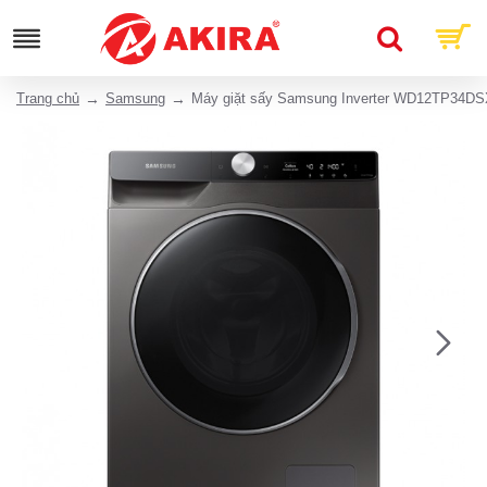
Trang chủ
Samsung
Máy giặt sấy Samsung Inverter WD12TP34DS