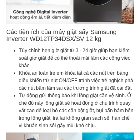
Các tiện ích của máy giặt sấy Samsung
Inverter WD12TP34DSX/SV 12 kg
Tùy chỉnh hẹn giờ giặt từ 3 - 24 giờ giúp bạn kiểm
soát giờ giặt để có thể thoải mái làm các công việc
khác
Khóa an toàn trẻ em khóa tất cả các nút trên bảng
điều khiển trừ nút ON/OFF tránh việc trẻ nghịch phá
các nút bấm làm sai các trương trình giặt đã cài đặt
Tự động gửi thông báo khi lồng giặt cần vệ sinh. Ở
chế độ này lồng giặt sẽ hoạt động ở chu trình quay
vắt cao để loại bỏ các cặn bột giặt, bụi bẩn bám bên
trong lồng giặt, trả lại không gian sạch sẽ, hạn chế
vi khuẩn sinh sôi gây mùi khó chịu.