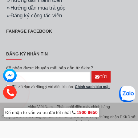
Hướng dẫn thanh toán
Hướng dẫn mua trả góp
Đăng ký cộng tác viên
FANPAGE FACEBOOK
ĐĂNG KÝ NHẬN TIN
để nhận được khuyến mãi hấp dẫn từ Akira?
GỬI
Tôi đã đọc và đồng ý với điều khoản
Chính sách bảo mật
Akira Việt Nam – Phân phối điện máy chính hãng
Để nhận tư vấn và ưu đãi tốt nhất
1900 8650
Copyright © 2018 Công Ty TNHH Thương Mại Akira. Giấy chứng nhận ĐKKD số:
0107626914 do Sở KH & ĐT TP.Hà Nội cấp lần đầu ngày 08/11/2016. Giấy
chứng nhận đăng ký địa điểm kinh doanh do Sở Kế Hoạch & Đầu Tư TP.Hà Nội
cấp ngày 08/11/2016.