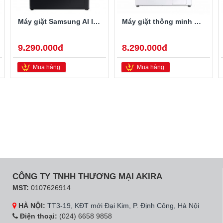
Máy giặt Samsung AI Inverter 9 kg WW90TP44DSB/SV lồng ngang
Máy giặt thông minh Samsung Inverter 9Kg WW90T634DLE/SV
9.290.000đ
8.290.000đ
Mua hàng
Mua hàng
CÔNG TY TNHH THƯƠNG MẠI AKIRA
MST:
0107626914
HÀ NỘI:
TT3-19, KĐT mới Đại Kim, P. Định Công, Hà Nội
Điện thoại:
(024) 6658 9858