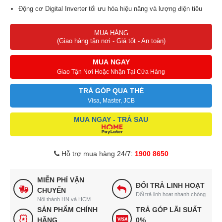
Động cơ Digital Inverter tối ưu hóa hiệu năng và lượng điện tiêu
thụ
MUA HÀNG
Diệt khuẩn 99,9% và ngừa dị ứng bằng giặt hơi nước Hygiene
(Giao hàng tận nơi - Giá tốt - An toàn)
Steam
Chế độ vệ sinh Drum Clean+ làm sạch lồng giặt và diệt khuẩn
MUA NGAY
99,9%
Giao Tận Nơi Hoặc Nhận Tại Cửa Hàng
Giặt sạch hơn với công nghệ giặt Eco Bubble & lồng giặt kim
TRẢ GÓP QUA THẺ
cương
Visa, Master, JCB
Chế độ ngâm Bubble Soak đánh bay vết bẩn cứng đầu
MUA NGAY - TRẢ SAU
Hỗ trợ mua hàng 24/7:
1900 8650
MIỄN PHÍ VẬN
ĐỔI TRẢ LINH HOẠT
CHUYỂN
Đổi trả linh hoạt nhanh chóng
Nội thành HN và HCM
SẢN PHẨM CHÍNH
TRẢ GÓP LÃI SUẤT
HÃNG
0%