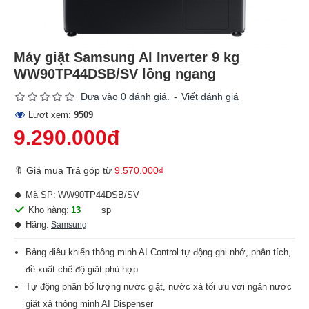
Máy giặt Samsung AI Inverter 9 kg
WW90TP44DSB/SV lồng ngang
Dựa vào 0 đánh giá.
-
Viết đánh giá
Lượt xem:
9509
9.290.000đ
🔖 Giá mua Trả góp từ
9.570.000₫
Mã SP:
WW90TP44DSB/SV
Kho hàng:
13
sp
Hãng:
Samsung
Bảng điều khiển thông minh AI Control tự động ghi nhớ, phân tích,
đề xuất chế độ giặt phù hợp
Tự động phân bổ lượng nước giặt, nước xả tối ưu với ngăn nước
giặt xả thông minh AI Dispenser