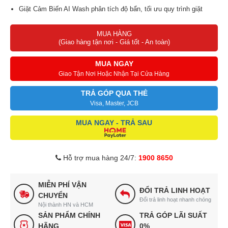
Giặt Cảm Biến AI Wash phân tích độ bẩn, tối ưu quy trình giặt
hoàn hảo
MUA HÀNG
Ngăn nước giặt xả AI Dispenser tự động phân bổ lượng nước
(Giao hàng tận nơi - Giá tốt - An toàn)
giặt, xả tối ưu
Bong bóng siêu mịn Eco Bubble giặt sạch sâu, bảo vệ quần áo tốt
MUA NGAY
hơn 45%
Giao Tận Nơi Hoặc Nhận Tại Cửa Hàng
Chế độ Vệ Sinh Drum Clean+ tự động vệ sinh lồng giặt và diệt
TRẢ GÓP QUA THẺ
khuẩn 99.9%
Visa, Master, JCB
Chế độ ngâm Bubble Soak tăng thời gian ngâm giúp loại bỏ vết
MUA NGAY - TRẢ SAU
bẩn cứng đầu.
Hỗ trợ mua hàng 24/7:
1900 8650
MIỄN PHÍ VẬN
ĐỔI TRẢ LINH HOẠT
CHUYỂN
Đổi trả linh hoạt nhanh chóng
Nội thành HN và HCM
SẢN PHẨM CHÍNH
TRẢ GÓP LÃI SUẤT
HÃNG
0%