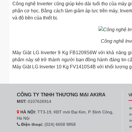
Công nghệ Inverter cũng giúp kéo dài tuổi thọ của máy 
phận cơ học. Bằng cách làm giảm áp lực trên máy, Inverte
và độ bền của thiết bị.
Công nghệ Inve
Máy Giặt LG Inverter 9 Kg FB1209S6W với khả năng giặt
phẩm này sẽ trở thành người bạn đồng hành đáng tin cậ
Máy Giặt LG Inverter 10 Kg FV1410S4B với khối lượng gi
CÔNG TY TNHH THƯƠNG MẠI AKIRA
V
MST:
0107626914
HÀ NỘI:
TT3-19, KĐT mới Đại Kim, P. Định Công,
Hà Nội
Điện thoại:
(024) 6658 9858