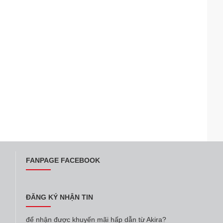
FANPAGE FACEBOOK
ĐĂNG KÝ NHẬN TIN
để nhận được khuyến mãi hấp dẫn từ Akira?