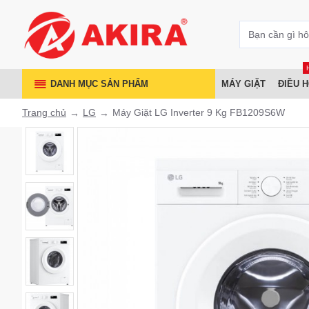
DANH MỤC SẢN PHẨM
MÁY GIẶT
ĐIỀU 
Trang chủ
LG
Máy Giặt LG Inverter 9 Kg FB1209S6W