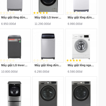
Máy giặt lồng đứng LG T2351VSAM Inverter 11.5kg
Máy Giặt LG Inverter 12 Kg FV1412S3PA
Máy giặt lồng đứng LG T2185VS2W 8.5 Kg Inverter
6.950.000đ
11.290.000đ
6.990.000đ
Máy giặt LG Inverter lồng đứng 13kg TH2113SSAK
Máy giặt lồng đứng LG T2185VS2M Inverter 8.5 kg
Máy giặt lồng ngang LG FM1209N6W Inverter 9.0kg
10.800.000đ
6.290.000đ
6.590.000đ