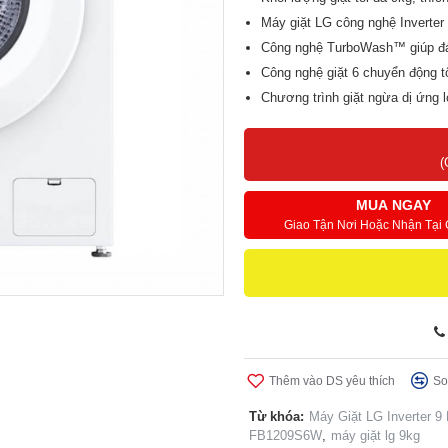
Máy giặt LG công nghệ Inverter 
Công nghệ TurboWash™ giúp đá
Công nghệ giặt 6 chuyển động tố
Chương trình giặt ngừa dị ứng l
Tính năng vệ sinh lồng giặt Tub
Máy giặt LG thiết kế sang trọng
(
MUA NGAY
Giao Tận Nơi Hoặc Nhận Tại
Thêm vào DS yêu thích
So
Từ khóa:
Máy Giặt LG Inverter 
FB1209S6W
,
máy giặt lg 9kg