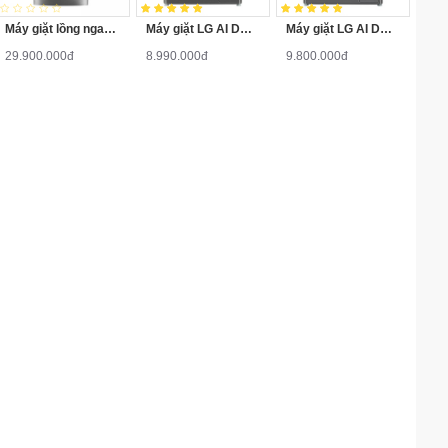
Máy giặt lồng ngang LG F2721HTTV Inverter 21 Kg
Máy giặt LG AI DD Inverter 10 kg FV1410S4B
Máy giặt LG AI DD Inverter 12 kg FV1412S3B
29.900.000đ
8.990.000đ
9.800.000đ