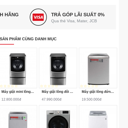
NH HÃNG
TRẢ GÓP LÃI SUẤT 0%
Qua thẻ Visa, Mater, JCB
SẢN PHẨM CÙNG DANH MỤC
Máy giặt mini lồng ngang Twinwash LG T2735NWLV 3.5Kg
Máy giặt lồng đôi LG TWINWash F2721HTTV/T2735NWLV
Máy giặt lồng đứng LG T2721SSAV Inverter 21kg
12.800.000đ
47.990.000đ
19.500.000đ