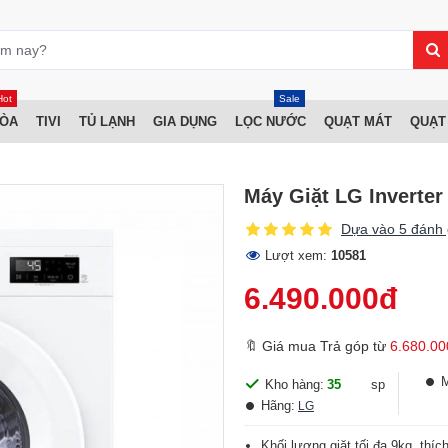
Hot
Sale
HÒA
TIVI
TỦ LẠNH
GIA DỤNG
LỌC NƯỚC
QUẠT MÁT
QUẠT
Máy Giặt LG Inverte
Dựa vào 5 đánh 
Lượt xem:
10581
6.490.000đ
🔖 Giá mua Trả góp từ
6.680.00
Kho hàng:
35
sp
Hãng:
LG
Khối lượng giặt tối đa 9kg, thí