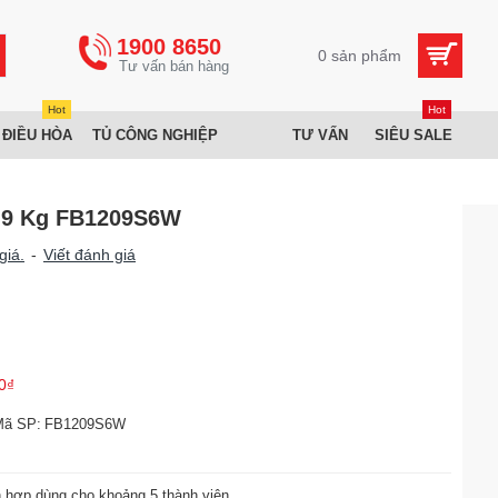
1900 8650
0 sản phẩm
Hot
Hot
 ĐIỀU HÒA
TỦ CÔNG NGHIỆP
TƯ VẤN
SIÊU SALE
r 9 Kg FB1209S6W
giá.
-
Viết đánh giá
0₫
Mã SP:
FB1209S6W
ch hợp dùng cho khoảng 5 thành viên