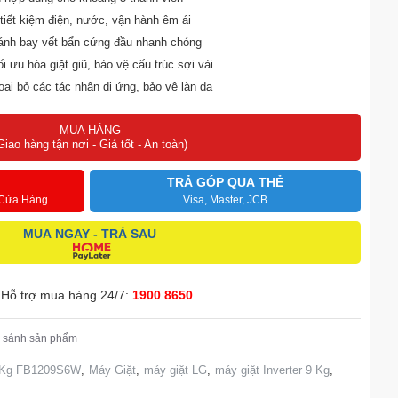
tiết kiệm điện, nước, vận hành êm ái
nh bay vết bẩn cứng đầu nhanh chóng
i ưu hóa giặt giũ, bảo vệ cấu trúc sợi vải
oại bỏ các tác nhân dị ứng, bảo vệ làn da
 Clean loại bỏ mảng bám, bụi bẩn tồn đọng
MUA HÀNG
, nâng tầm không gian sinh sống
Giao hàng tận nơi - Giá tốt - An toàn)
TRẢ GÓP QUA THẺ
 Cửa Hàng
Visa, Master, JCB
MUA NGAY - TRẢ SAU
Hỗ trợ mua hàng 24/7:
1900 8650
 sánh sản phẩm
9 Kg FB1209S6W
,
Máy Giặt
,
máy giặt LG
,
máy giặt Inverter 9 Kg
,