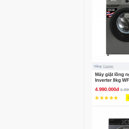
Hãng:
Casper
Máy giặt lồng 
Inverter 8kg W
2023)
4.990.000đ
6.89