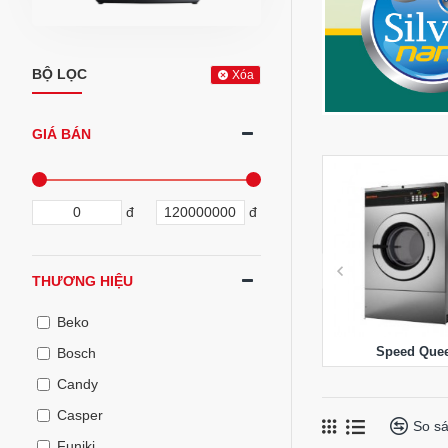
BỘ LỌC
Xóa
GIÁ BÁN
đ
đ
THƯƠNG HIỆU
Beko
Speed Que
Bosch
Candy
Casper
So s
Funiki