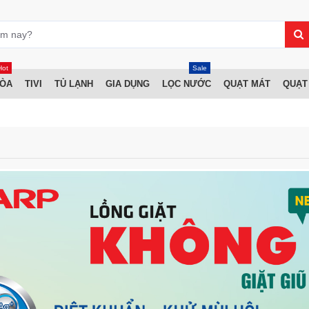
Hot
Sale
HÒA
TIVI
TỦ LẠNH
GIA DỤNG
LỌC NƯỚC
QUẠT MÁT
QUẠT