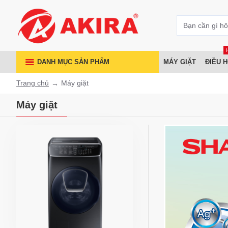
DANH MỤC SẢN PHẨM
MÁY GIẶT
ĐIỀU 
Trang chủ
Máy giặt
Máy giặt