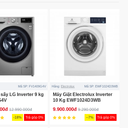
Mã SP:
FV1409G4V
Hãng:
Electrolux
Mã SP:
EWF1024D3WB
 sấy LG Inverter 9 kg
Máy Giặt Electrolux Inverter
G4V
10 Kg EWF1024D3WB
000đ
9.900.000đ
12.990.000đ
9.290.000đ
-18%
Trả góp 0%
--7%
Trả góp 0%