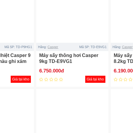
Mã SP:
TD-P9HG1
Hãng:
Casper
Mã SP:
TD-E9VG1
Hãng:
Casper
hiệt Casper 9
Máy sấy thông hơi Casper
Máy sấy
àu ghi xám
9kg TD-E9VG1
8.2kg T
6.750.000đ
6.190.0
Giá tại kho
Giá tại kho