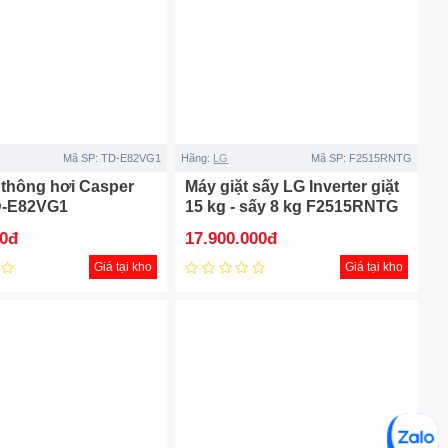
Mã SP:
TD-E82VG1
Hãng:
LG
Mã SP:
F2515RNTG
 thông hơi Casper
Máy giặt sấy LG Inverter giặt
D-E82VG1
15 kg - sấy 8 kg F2515RNTG
00đ
17.900.000đ
Giá tại kho
Giá tại kho