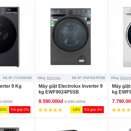
Mã SP:
FV1409S4M
Hãng:
Electrolux
Mã SP:
EWF9024P5SB
Hãng:
Electro
erter 9 Kg
Máy giặt Electrolux Inverter 9
Máy giặt
kg EWF9024P5SB
kg EWF
8.590.000đ
7.790.0
0.000đ
9.990.000đ
-10%
Trả góp 0%
-14%
Trả góp 0%