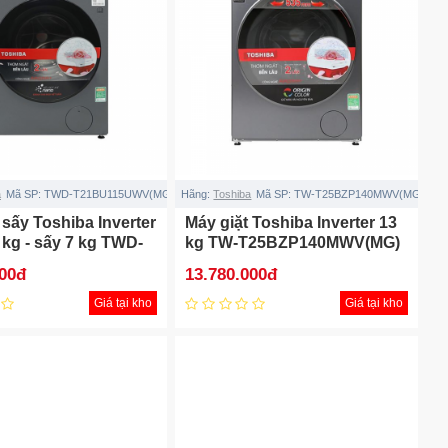
a
Mã SP:
TWD-T21BU115UWV(MG)
Hãng:
Toshiba
Mã SP:
TW-T25BZP140MWV(MG)
 sấy Toshiba Inverter
Máy giặt Toshiba Inverter 13
5 kg - sấy 7 kg TWD-
kg TW-T25BZP140MWV(MG)
15UWV(MG)
000đ
13.780.000đ
Giá tại kho
Giá tại kho