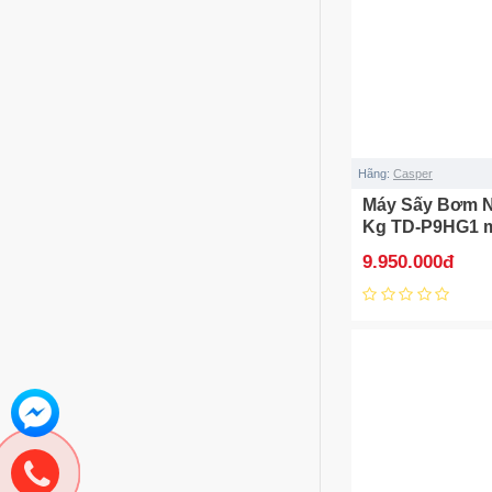
Hãng:
Casper
Máy Sấy Bơm N
Kg TD-P9HG1 m
9.950.000đ