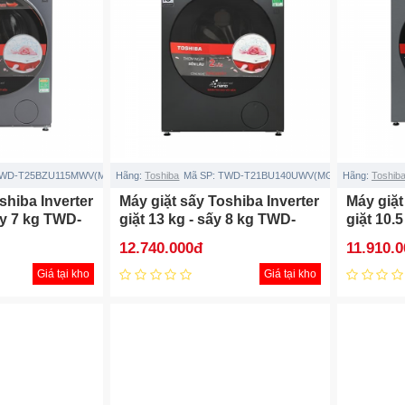
WD-T25BZU115MWV(MG)
Hãng:
Toshiba
Mã SP:
TWD-T21BU140UWV(MG)
Hãng:
Toshib
shiba Inverter
Máy giặt sấy Toshiba Inverter
Máy giặt
sấy 7 kg TWD-
giặt 13 kg - sấy 8 kg TWD-
giặt 10.
V(MG)
T21BU140UWV(MG)
T21BU1
12.740.000đ
11.910.
Giá tại kho
Giá tại kho