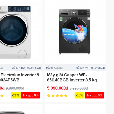
lux
Mã SP:
EWF9024P5WB
Hãng:
Casper
Mã SP:
WF-85I140BGB
 Electrolux Inverter 9
Máy giặt Casper WF-
9024P5WB
85I140BGB Inverter 8.5 kg
00đ
5.090.000đ
9.890.000đ
5.990.000đ
-21%
Trả góp 0%
-15%
Trả góp 0%