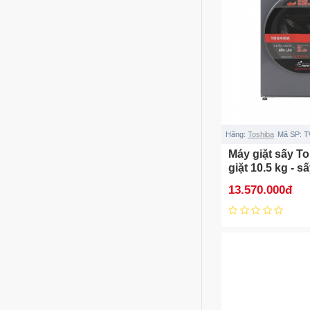
Hãng:
Toshiba
Mã SP:
T
Máy giặt sấy To
giặt 10.5 kg - 
T25BZU115MW
13.570.000đ