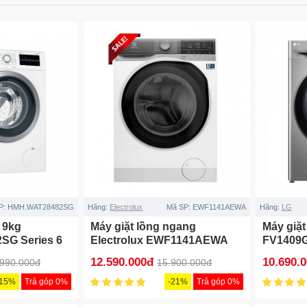
P:
HMH.WAT28482SG
Hãng:
Electrolux
Mã SP:
EWF1141AEWA
Hãng:
LG
 9kg
Máy giặt lồng ngang
Máy giặt
SG Series 6
Electrolux EWF1141AEWA
FV1409
11Kg inverter
12.590.000đ
10.690.
.990.000đ
15.900.000đ
-15%
Trả góp 0%
-21%
Trả góp 0%