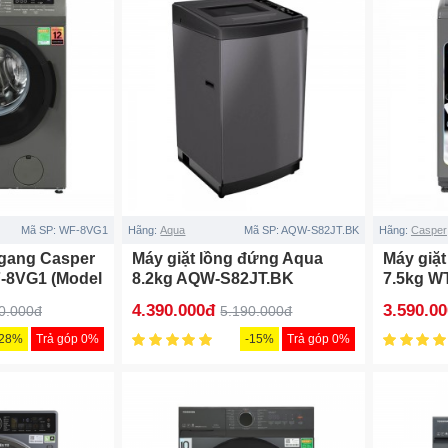
Mã SP:
WF-8VG1
Hãng:
Aqua
Mã SP:
AQW-S82JT.BK
Hãng:
Casper
ngang Casper
Máy giặt lồng đứng Aqua
Máy giặ
F-8VG1 (Model
8.2kg AQW-S82JT.BK
7.5kg W
4.390.000đ
3.590.0
0.000đ
5.190.000đ
-28%
Trả góp 0%
-15%
Trả góp 0%