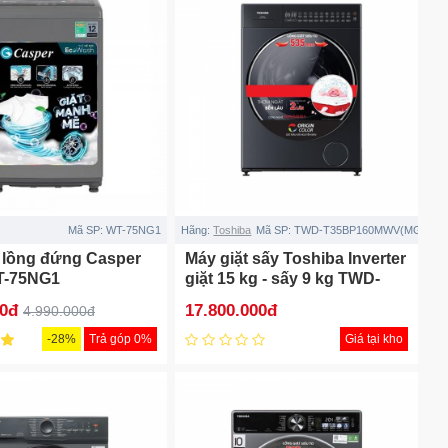
Mã SP:
WT-75NG1
Hãng:
Toshiba
Mã SP:
TWD-T35BP160MWV(MG)
t lồng đứng Casper
Máy giặt sấy Toshiba Inverter
T-75NG1
giặt 15 kg - sấy 9 kg TWD-
T35BP160MWV(MG)
00đ
17.800.000đ
4.990.000đ
-28%
Trả góp 0%
Giá tại kho