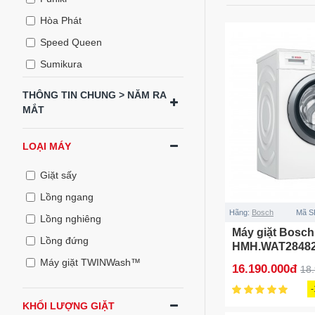
Hòa Phát
Speed Queen
Sumikura
Whirlpool
THÔNG TIN CHUNG > NĂM RA
Electrolux
MẮT
Aqua
LOẠI MÁY
LG
Hitachi
Giặt sấy
Panasonic
Lồng ngang
Hãng:
Bosch
Mã S
Samsung
Lồng nghiêng
Máy giặt Bosch
Sharp
Lồng đứng
HMH.WAT28482
Toshiba
Máy giặt TWINWash™
16.190.000đ
18
KHỐI LƯỢNG GIẶT