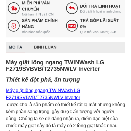
MIỄN PHÍ VẬN
ĐỔI TRẢ LINH HOẠT
CHUYỂN
Đổi trả linh hoạt nhanh chóng
Nội thành HN và HCM
SẢN PHẨM CHÍNH
TRẢ GÓP LÃI SUẤT
HÃNG
0%
Bảo hành toàn quốc
Qua thẻ Visa, Mater, JCB
MÔ TẢ
BÌNH LUẬN
Máy giặt lồng ngang TWINWash LG
F2719SVBVB/T2735NWLV Inverter
Thiết kế đột phá, ấn tượng
Máy giặt lồng ngang TWINWash LG
F2719SVBVB/T2735NWLV Inverter
được cho là sản phẩm có thiết kế rất lạ mắt nhưng không
kém phần sang trọng, gây được ấn tượng với người
dùng. Chúng ta sẽ dễ dàng nhận ra, điểm đặc biệt của
chiếc máy giặt này đó là máy có 2 lồng giặt khác nhau