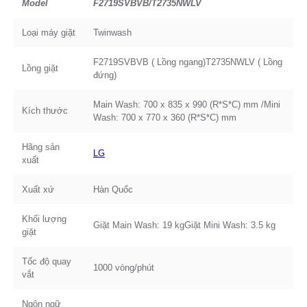
Model
F2719SVBVB/T2735NWLV
Loại máy giặt
Twinwash
F2719SVBVB ( Lồng ngang)T2735NWLV ( Lồng
Lồng giặt
đứng)
Main Wash: 700 x 835 x 990 (R*S*C) mm /Mini
Kích thước
Wash: 700 x 770 x 360 (R*S*C) mm
Hãng sản
LG
xuất
Xuất xứ
Hàn Quốc
Khối lượng
Giặt Main Wash: 19 kgGiặt Mini Wash: 3.5 kg
giặt
Tốc độ quay
1000 vòng/phút
vắt
Ngôn ngữ