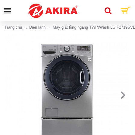
Trang chủ
Điện lạnh
Máy giặt lồng ngang TWINWash LG F2719SV