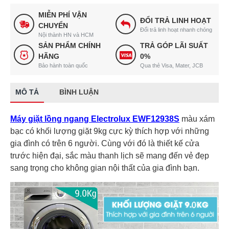
MIỄN PHÍ VẬN
ĐỔI TRẢ LINH HOẠT
CHUYỂN
Đổi trả linh hoạt nhanh chóng
Nội thành HN và HCM
SẢN PHẨM CHÍNH
TRẢ GÓP LÃI SUẤT
HÃNG
0%
Bảo hành toàn quốc
Qua thẻ Visa, Mater, JCB
MÔ TẢ
BÌNH LUẬN
Máy giặt lồng ngang Electrolux EWF12938S
màu xám
bạc có khối lượng giặt 9kg cực kỳ thích hợp với những
gia đình có trên 6 người. Cùng với đó là thiết kế cửa
trước hiện đại, sắc màu thanh lịch sẽ mang đến vẻ đẹp
sang trọng cho không gian nội thất của gia đình bạn.