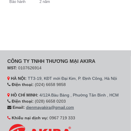
Bảo hành
2 năm
CÔNG TY TNHH THƯƠNG MẠI AKIRA
MST:
0107626914
HÀ NỘI:
TT3-19, KĐT mới Đại Kim, P. Định Công, Hà Nội
Điện thoại:
(024) 6658 9858
HỒ CHÍ MINH:
4/12A Bàu Bàng , Phường Tân Bình , HCM
Điện thoại:
(028) 6658 0203
Email:
dienmayakira@gmail.com
Khiếu nại dịch vụ:
0967 719 333