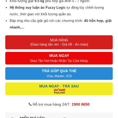
Khối lượng giặt
9.5 kg
phù hợp gia đình 5 - 7 người.
Hệ thống suy luận ảo Fuzzy Logic
tự động tùy chỉnh lượng
nước, thời gian với khối lượng quần áo.
Đáp ứng nhu cầu giặt giũ với các chương trình:
đồ hỗn hợp, giặt
nhanh,...
Công nghệ giặt hơi nước SteamWash
giúp diệt khuẩn và các
MUA HÀNG
tác nhân gây dị ứng.
(Giao hàng tận nơi - Giá tốt - An toàn)
Các tiện ích đi kèm hỗ trợ người dùng:
hẹn giờ giặt, khóa trẻ
em, tự khởi động lại khi có điện,...
MUA NGAY
Giao Tận Nơi Hoặc Nhận Tại Cửa Hàng
TRẢ GÓP QUA THẺ
Visa, Master, JCB
MUA NGAY - TRẢ SAU
Hỗ trợ mua hàng 24/7:
1900 8650