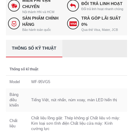
MIỄN PHÍ VẬN
ĐỔI TRẢ LINH HOẠT
CHUYỂN
Đổi trả linh hoạt nhanh chóng
Nội thành HN và HCM
SẢN PHẨM CHÍNH
TRẢ GÓP LÃI SUẤT
HÃNG
0%
Bảo hành toàn quốc
Qua thẻ Visa, Mater, JCB
THÔNG SỐ KỸ THUẬT
Thống số kĩ thuật
Model
WF-95VG5
Bảng
điều
Tiếng Việt, nút nhấn, núm xoay, màn LED hiển thị
khiển
Chất liệu lồng giặt: Thép không gỉ Chất liệu vỏ máy:
Chất
Kim loại sơn tĩnh điện Chất liệu cửa máy: Kính
liệu
cường lực