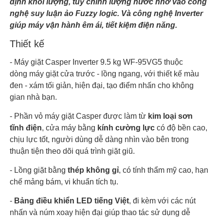
định khối lượng, tùy chỉnh lượng nước nhờ vào công
nghệ suy luận ảo Fuzzy logic. Và công nghệ Inverter
Trọng
Nặng 57 kg
giúp máy vận hành êm ái, tiết kiệm điện năng.
lượng
Thiết kế
Công
nghệ
Công nghệ Inverter
- Máy giặt Casper Inverter 9.5 kg WF-95VG5 thuộc
Inverter
dòng máy giặt cửa trước - lồng ngang, với thiết kế màu
đen - xám tối giản, hiện đại, tạo điểm nhấn cho không
Số
người
Từ 5 - 7 người
gian nhà bạn.
sử dụng
- Phần vỏ máy giặt Casper được làm từ
kim loại sơn
Kích
tĩnh điện
, cửa máy bằng
kính cường lực
có độ bền cao,
Cao 85 cm - Ngang 59.5 cm - Sâu 50.5 cm
thước
chịu lực tốt, người dùng dễ dàng nhìn vào bên trong
thuận tiện theo dõi quá trình giặt giũ.
Tự khởi động lại khi có điện Thêm đồ trong khi giặt
Tiện ích
Khóa trẻ em Hẹn giờ giặt Chỉnh nhiệt độ nước
- Lồng giặt bằng
thép không gỉ
, có tính thẩm mỹ cao, hạn
chế mảng bám, vi khuẩn tích tụ.
Xuất Xứ & Bảo Hành
-
Bảng điều khiển LED tiếng Việt
, đi kèm với các nút
Sản
Trung Quốc
nhấn và núm xoay hiện đại giúp thao tác sử dụng dễ
xuất tại