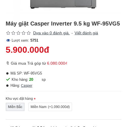
Máy giặt Casper Inverter 9.5 kg WF-95VG5
Dựa vào 0 đánh giá.
-
Viết đánh giá
Lượt xem:
5751
5.900.000đ
🔖 Giá mua Trả góp từ
6.080.000₫
Mã SP:
WF-95VG5
Kho hàng:
20
sp
Hãng:
Casper
Khu vực đặt hàng
Miền Bắc
Miền Nam
(+1.090.000đ)