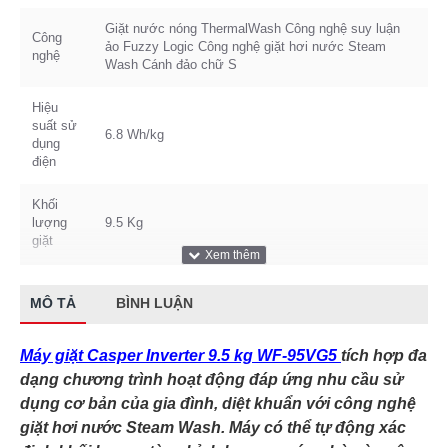
Giặt nước nóng ThermalWash Công nghệ suy luận
Công
ảo Fuzzy Logic Công nghệ giặt hơi nước Steam
nghệ
Wash Cánh đảo chữ S
Hiệu
suất sử
6.8 Wh/kg
dụng
điện
Khối
lượng
9.5 Kg
giặt
Loại
Cửa trước
máy
MÔ TẢ
BÌNH LUẬN
Tốc độ
Máy giặt Casper Inverter 9.5 kg WF-95VG5
tích hợp đa
quay
1400 vòng/phút
dạng chương trình hoạt động đáp ứng nhu cầu sử
vắt
dụng cơ bản của gia đình, diệt khuẩn với công nghệ
Thương
giặt hơi nước Steam Wash. Máy có thể tự động xác
Casper.
hiệu