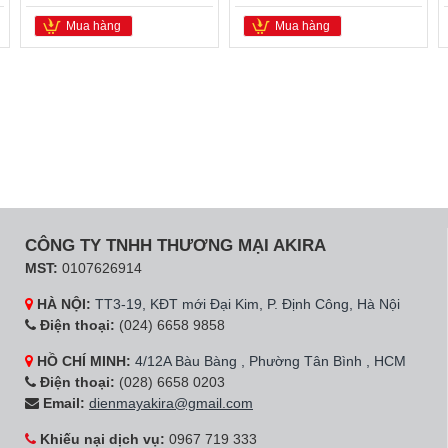
Mua hàng
Mua hàng
CÔNG TY TNHH THƯƠNG MẠI AKIRA
MST:
0107626914
HÀ NỘI:
TT3-19, KĐT mới Đại Kim, P. Định Công, Hà Nội
Điện thoại:
(024) 6658 9858
HỒ CHÍ MINH:
4/12A Bàu Bàng , Phường Tân Bình , HCM
Điện thoại:
(028) 6658 0203
Email:
dienmayakira@gmail.com
Khiếu nại dịch vụ:
0967 719 333