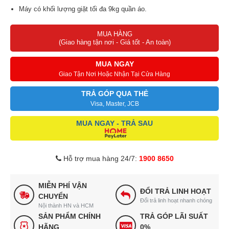
Máy có khối lượng giặt tối đa 9kg quần áo.
Tốc độ vòng vắt tối đa 1.400 vòng/phút giúp vắt kiệt nước hơn,
MUA HÀNG
phơi quần áo nhanh khô.
(Giao hàng tận nơi - Giá tốt - An toàn)
MUA NGAY
Giao Tận Nơi Hoặc Nhận Tại Cửa Hàng
TRẢ GÓP QUA THẺ
Visa, Master, JCB
MUA NGAY - TRẢ SAU
Hỗ trợ mua hàng 24/7:
1900 8650
MIỄN PHÍ VẬN
ĐỔI TRẢ LINH HOẠT
CHUYỂN
Đổi trả linh hoạt nhanh chóng
Nội thành HN và HCM
SẢN PHẨM CHÍNH
TRẢ GÓP LÃI SUẤT
HÃNG
0%