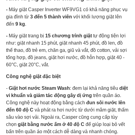
-
Máy giặt Casper Inverter WF9VG1 có khả năng phục vụ
gia đình từ
3 đến 5 thành viên
với khối lượng giặt lên
đến
9 kg
.
-
Máy giặt
trang bị
15 chương trình giặt
tự động tiện lợi
như: giặt nhanh 15 phút, giặt nhanh 45 phút, đồ len, đồ
thể thao, đồ trẻ em, chăn ga, giũ và vắt, đồ cotton, vải sợi
tổng hợp, đồ jeans, giặt hơi nước, đồ hỗn hợp, giặt 40 -
60°C, giặt 20°C, vắt.
Công nghệ giặt đặc biệt
-
Giặt hơi nước Steam Wash
: đem lại khả năng tiêu
diệt
vi khuẩn và giảm tác động gây dị ứng
trên quần áo.
Công nghệ này hoạt động bằng cách
đun sôi nước lên
đến 60 độ C
và phát ra hơi nước từ dưới mâm giặt, thấm
sâu vào sợi vải. Ngoài ra, Casper cũng cung cấp tùy
chọn
giặt bằng nước ấm ở 40 độ C
để giúp loại bỏ vết
bẩn trên quần áo một cách dễ dàng và nhanh chóng.