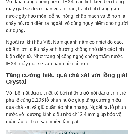
Với khả năng chống nước IPX4, các linh kiện bên trong
máy giặt sẽ được bảo vệ an toàn, tránh tình trạng gặp
nước gây hao mòn, dễ hư hỏng, chập mạch và tệ hơn là
cháy nổ, rò rỉ điện ra ngoài, vô cùng nguy hiểm cho người
sử dụng.
Ngoài ra, khí hậu Việt Nam quanh năm có nhiệt độ cao,
độ ẩm lớn, điều này ảnh hưởng không nhỏ đến các linh
kiện điện tử. Nhờ trang bị công nghệ chống thấm nước
IPX4, máy giặt sẽ vận hành bền bỉ hơn.
Tăng cường hiệu quả chà xát với lồng giặt
Crystal
Với bề mặt được thiết kế bởi những gờ nổi dạng tinh thể
pha lê cùng 2,196 lỗ phun nước giúp tăng cường hiệu
quả chà xát và giũ quần áo nhẹ nhàng. Ngoài ra, lỗ phun
nước với đường kính siêu nhỏ chỉ 2.4 mm giúp bảo vệ
quần áo tốt hơn sau nhiều lần giặt.