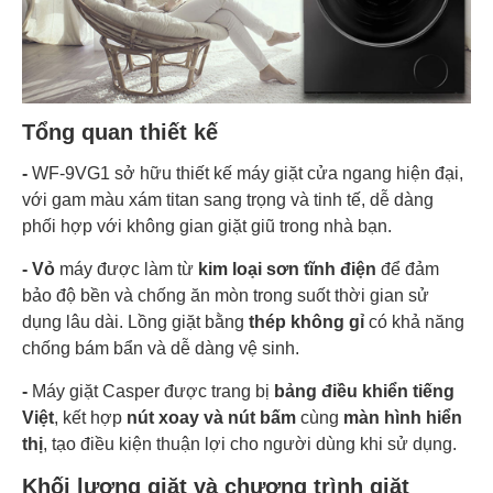
Tổng quan thiết kế
-
WF-9VG1 sở hữu thiết kế máy giặt cửa ngang hiện đại,
với gam màu xám titan sang trọng và tinh tế, dễ dàng
phối hợp với không gian giặt giũ trong nhà bạn.
- Vỏ
máy được làm từ
kim loại sơn tĩnh điện
để đảm
bảo độ bền và chống ăn mòn trong suốt thời gian sử
dụng lâu dài. Lồng giặt bằng
thép không gỉ
có khả năng
chống bám bẩn và dễ dàng vệ sinh.
-
Máy giặt Casper được trang bị
bảng điều khiển tiếng
Việt
, kết hợp
nút xoay và nút bấm
cùng
màn hình hiển
thị
, tạo điều kiện thuận lợi cho người dùng khi sử dụng.
Khối lượng giặt và chương trình giặt