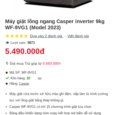
Máy giặt lồng ngang Casper inverter 9kg
WF-9VG1 (Model 2023)
Dựa vào 2 đánh giá.
-
Viết đánh giá
Lượt xem:
9873
5.490.000đ
🔖 Giá mua Trả góp từ
5.650.000₫
Mã SP:
WF-9VG1
Kho hàng:
10
sp
Hãng:
Casper
Máy giặt cửa trước sở hữu màu ghi đậm, nắp làm từ kính cường
lực với lồng giặt bằng thép không gỉ.
Casper WF-9VG1 có tới 15 chương trình giặt lựa chọn.
Bảng điều khiển dạng núm xoay kết hợp nút bấm dễ sử dụng.