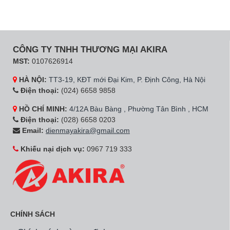
CÔNG TY TNHH THƯƠNG MẠI AKIRA
MST:
0107626914
HÀ NỘI:
TT3-19, KĐT mới Đại Kim, P. Định Công, Hà Nội
Điện thoại:
(024) 6658 9858
HỒ CHÍ MINH:
4/12A Bàu Bàng , Phường Tân Bình , HCM
Điện thoại:
(028) 6658 0203
Email:
dienmayakira@gmail.com
Khiếu nại dịch vụ:
0967 719 333
CHÍNH SÁCH