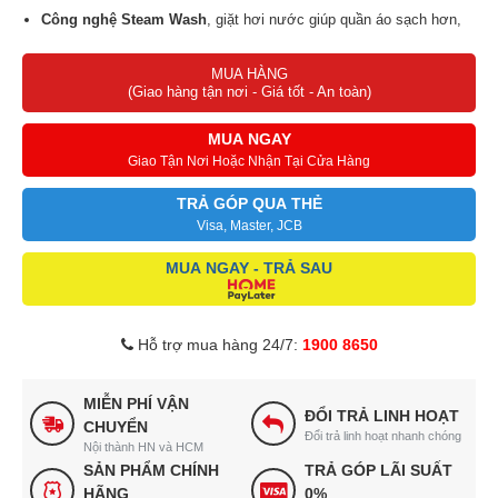
Công nghệ Steam Wash
, giặt hơi nước giúp quần áo sạch hơn,
có khả năng diệt khuẩn và giảm các tác nhân dị ứng.
MUA HÀNG
Công nghệ
giặt nước nóng ThermalWash
mang đến khả năng
(Giao hàng tận nơi - Giá tốt - An toàn)
kháng khuẩn, dễ dàng giặt sạch các vết bẩn cứng đầu.
Công nghệ Inverter
tiết kiệm điện, nước hiệu quả.
MUA NGAY
Giao Tận Nơi Hoặc Nhận Tại Cửa Hàng
TRẢ GÓP QUA THẺ
Visa, Master, JCB
MUA NGAY - TRẢ SAU
Hỗ trợ mua hàng 24/7:
1900 8650
MIỄN PHÍ VẬN
ĐỔI TRẢ LINH HOẠT
CHUYỂN
Đổi trả linh hoạt nhanh chóng
Nội thành HN và HCM
SẢN PHẨM CHÍNH
TRẢ GÓP LÃI SUẤT
HÃNG
0%