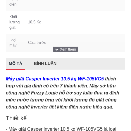
điện
Khối
lượng
10.5 Kg
giặt
Loại
Cửa trước
máy
Tốc
độ
MÔ TẢ
BÌNH LUẬN
1400 vòng/phút
quay
vắt
Máy giặt Casper Inverter 10.5 kg WF-105VG5
thích
hợp với gia đình có trên 7 thành viên. Máy sở hữu
Trọng
- Nặng 63 kg
lượng
công nghệ Fuzzy Logic hỗ trợ suy luận đưa ra định
mức nước tương ứng với khối lượng đồ giặt cùng
Số
công nghệ Inverter tiết kiệm điện nước hiệu quả.
người
Trên 7 người
sử
Thiết kế
dụng
- Máy giặt Casper Inverter 10.5 kg WF-105VG5 là loại