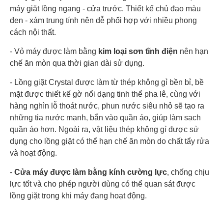
Kích
Cao 85 cm - Ngang 59.5 cm - Sâu 53.3 cm
máy giặt lồng ngang - cửa trước. Thiết kế chủ đạo màu
thước
đen - xám trung tính nên dễ phối hợp với nhiều phong
cách nội thất.
Tiện
Tự khởi động lại khi có điện Thêm đồ trong khi giặt
ích
Khóa trẻ em Hẹn giờ giặt Chỉnh nhiệt độ nước
- Vỏ máy được làm bằng
kim loại sơn tĩnh điện
nên hạn
Xuất Xứ & Bảo Hành
chế ăn mòn qua thời gian dài sử dụng.
- Lồng giặt Crystal được làm từ thép không gỉ bền bỉ, bề
Hãng
sản
Casper
mặt được thiết kế gờ nổi dạng tinh thể pha lê, cùng với
xuất
hàng nghìn lỗ thoát nước, phun nước siêu nhỏ sẽ tạo ra
những tia nước mạnh, bắn vào quần áo, giúp làm sạch
Sản
quần áo hơn. Ngoài ra, vật liệu thép không gỉ được sử
xuất
Trung Quốc
tại
dụng cho lồng giặt có thể hạn chế ăn mòn do chất tẩy rửa
và hoạt động.
Năm
2024
ra mắt
-
Cửa máy được làm bằng kính cường lực
, chống chịu
lực tốt và cho phép người dùng có thể quan sát được
lồng giặt trong khi máy đang hoạt động.