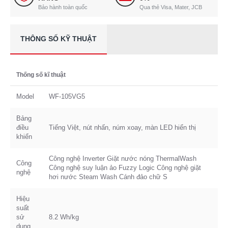
Bảo hành toàn quốc
Qua thẻ Visa, Mater, JCB
THÔNG SỐ KỸ THUẬT
Thống số kĩ thuật
Model
WF-105VG5
Bảng
điều
Tiếng Việt, nút nhấn, núm xoay, màn LED hiển thị
khiển
Công nghệ Inverter Giặt nước nóng ThermalWash
Công
Công nghệ suy luận ảo Fuzzy Logic Công nghệ giặt
nghệ
hơi nước Steam Wash Cánh đảo chữ S
Hiệu
suất
sử
8.2 Wh/kg
dụng