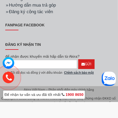
Hướng dẫn mua trả góp
Đăng ký cộng tác viên
FANPAGE FACEBOOK
ĐĂNG KÝ NHẬN TIN
để nhận được khuyến mãi hấp dẫn từ Akira?
GỬI
Tôi đã đọc và đồng ý với điều khoản
Chính sách bảo mật
Akira Việt Nam – Phân phối điện máy chính hãng
Để nhận tư vấn và ưu đãi tốt nhất
1900 8650
Copyright © 2018 Công Ty TNHH Thương Mại Akira. Giấy chứng nhận ĐKKD số:
0107626914 do Sở KH & ĐT TP.Hà Nội cấp lần đầu ngày 08/11/2016. Giấy
chứng nhận đăng ký địa điểm kinh doanh do Sở Kế Hoạch & Đầu Tư TP.Hà Nội
cấp ngày 08/11/2016.