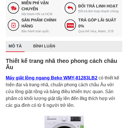
MIỄN PHÍ VẬN
ĐỔI TRẢ LINH HOẠT
CHUYỂN
Đổi trả linh hoạt nhanh chóng
Nội thành HN và HCM
SẢN PHẨM CHÍNH
TRẢ GÓP LÃI SUẤT
HÃNG
0%
Bảo hành toàn quốc
Qua thẻ Visa, Mater, JCB
MÔ TẢ
BÌNH LUẬN
Thiết kế trang nhã theo phong cách châu
Âu
Máy giặt lồng ngang Beko WMY-81283LB2
có thiết kế
hiện đại và trang nhã, chuẩn phong cách châu Âu với
cửa lồng giặt rộng và bảng điều khiển trực quan. Sản
phẩm có khối lượng giặt tẩy lên đến 8kg thích hợp với
các gia đình có từ 6 người trở lên.