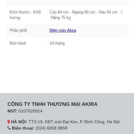
Kích thước - Khối
Cao 84 cm - Ngang 60 cm - Sâu 54 cm /
lượng
Nặng 75 kg
Phân phối
Điện máy Akira
Bảo hành
24 tháng
CÔNG TY TNHH THƯƠNG MẠI AKIRA
MST:
0107626914
HÀ NỘI:
TT3-19, KĐT mới Đại Kim, P. Định Công, Hà Nội
Điện thoại:
(024) 6658 9858