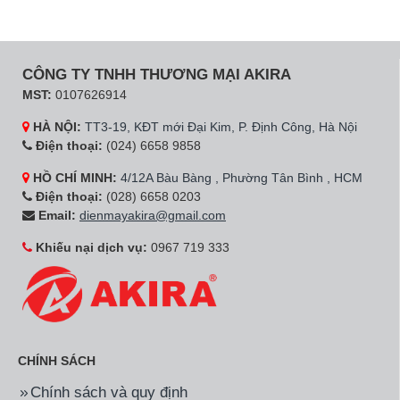
CÔNG TY TNHH THƯƠNG MẠI AKIRA
MST:
0107626914
HÀ NỘI:
TT3-19, KĐT mới Đại Kim, P. Định Công, Hà Nội
Điện thoại:
(024) 6658 9858
HỒ CHÍ MINH:
4/12A Bàu Bàng , Phường Tân Bình , HCM
Điện thoại:
(028) 6658 0203
Email:
dienmayakira@gmail.com
Khiếu nại dịch vụ:
0967 719 333
CHÍNH SÁCH
Chính sách và quy định