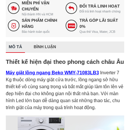
MIỄN PHÍ VẬN
ĐỔI TRẢ LINH HOẠT
CHUYỂN
Đổi trả linh hoạt nhanh chóng
Nội thành HN và HCM
SẢN PHẨM CHÍNH
TRẢ GÓP LÃI SUẤT
HÃNG
0%
Bảo hành toàn quốc
Qua thẻ Visa, Mater, JCB
MÔ TẢ
BÌNH LUẬN
Thiết kế hiện đại theo phong cách châu Âu
Máy giặt lồng ngang Beko WMY-71083LB3
Inverter 7
Kg thuộc dòng máy giặt cửa trước, lồng ngang sở hữu
thiết kế vô cùng sang trọng và bắt mắt giúp làm tôn lên vẻ
đẹp hiện đại cho không gian nội thất nhà bạn. Với màn
hình Led lớn bạn dễ dàng quan sát những thao tác, chu
trình giặt của máy trong quá trình hoạt động.