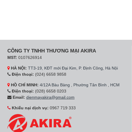
CÔNG TY TNHH THƯƠNG MẠI AKIRA
MST:
0107626914
HÀ NỘI:
TT3-19, KĐT mới Đại Kim, P. Định Công, Hà Nội
Điện thoại:
(024) 6658 9858
HỒ CHÍ MINH:
4/12A Bàu Bàng , Phường Tân Bình , HCM
Điện thoại:
(028) 6658 0203
Email:
dienmayakira@gmail.com
Khiếu nại dịch vụ:
0967 719 333