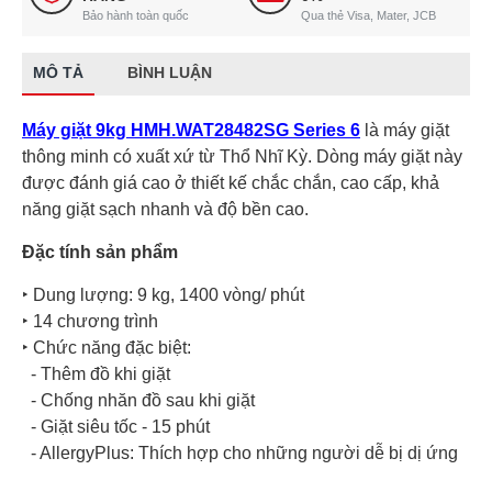
Bảo hành toàn quốc
Qua thẻ Visa, Mater, JCB
MÔ TẢ
BÌNH LUẬN
Máy giặt 9kg HMH.WAT28482SG Series 6
là máy giặt
thông minh có xuất xứ từ Thổ Nhĩ Kỳ. Dòng máy giặt này
được đánh giá cao ở thiết kế chắc chắn, cao cấp, khả
năng giặt sạch nhanh và độ bền cao.
Đặc tính sản phẩm
‣ Dung lượng: 9 kg, 1400 vòng/ phút
‣ 14 chương trình
‣ Chức năng đặc biệt:
- Thêm đồ khi giặt
- Chống nhăn đồ sau khi giặt
- Giặt siêu tốc - 15 phút
- AllergyPlus: Thích hợp cho những người dễ bị dị ứng