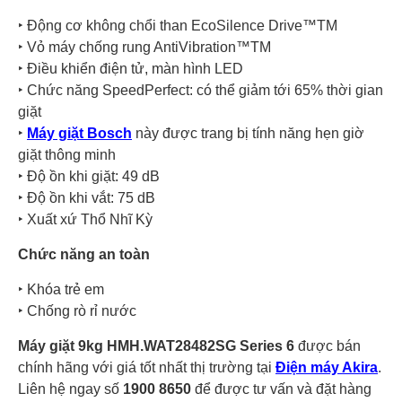
‣ Động cơ không chổi than EcoSilence Drive™TM
‣ Vỏ máy chống rung AntiVibration™TM
‣ Điều khiển điện tử, màn hình LED
‣ Chức năng SpeedPerfect: có thể giảm tới 65% thời gian
giặt
‣
Máy giặt Bosch
này được trang bị tính năng hẹn giờ
giặt thông minh
‣ Độ ồn khi giặt: 49 dB
‣ Độ ồn khi vắt: 75 dB
‣ Xuất xứ Thổ Nhĩ Kỳ
Chức năng an toàn
‣ Khóa trẻ em
‣ Chống rò rỉ nước
Máy giặt 9kg HMH.WAT28482SG Series 6
được bán
chính hãng với giá tốt nhất thị trường tại
Điện máy Akira
.
Liên hệ ngay số
1900 8650
để được tư vấn và đặt hàng