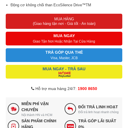
Động cơ không chổi than EcoSilence Drive™TM
Vỏ máy chống rung AntiVibration™TM
MUA HÀNG
Điều khiển điện tử, màn hình LED
(Giao hàng tận nơi - Giá tốt - An toàn)
Chức năng SpeedPerfect: có thể giảm tới 65% thời gian giặt
Chức năng thêm đồ khi giặt tiện lợi
MUA NGAY
Công nghệ AllergyPlus phù hợp cho người dễ dị ứng
Giao Tận Nơi Hoặc Nhận Tại Cửa Hàng
TRẢ GÓP QUA THẺ
Visa, Master, JCB
MUA NGAY - TRẢ SAU
Hỗ trợ mua hàng 24/7:
1900 8650
MIỄN PHÍ VẬN
ĐỔI TRẢ LINH HOẠT
CHUYỂN
Đổi trả linh hoạt nhanh chóng
Nội thành HN và HCM
SẢN PHẨM CHÍNH
TRẢ GÓP LÃI SUẤT
HÃNG
0%