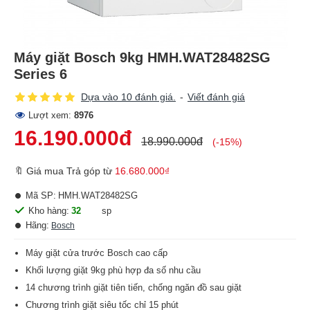
Máy giặt Bosch 9kg HMH.WAT28482SG
Series 6
Dựa vào 10 đánh giá.
-
Viết đánh giá
Lượt xem:
8976
16.190.000đ
18.990.000đ
(-15%)
🔖 Giá mua Trả góp từ
16.680.000₫
Mã SP:
HMH.WAT28482SG
Kho hàng:
32
sp
Hãng:
Bosch
Máy giặt cửa trước Bosch cao cấp
Khối lượng giặt 9kg phù hợp đa số nhu cầu
14 chương trình giặt tiên tiến, chống ngăn đồ sau giặt
Chương trình giặt siêu tốc chỉ 15 phút