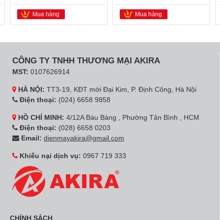
Mua hàng
Mua hàng
CÔNG TY TNHH THƯƠNG MẠI AKIRA
MST:
0107626914
HÀ NỘI:
TT3-19, KĐT mới Đại Kim, P. Định Công, Hà Nội
Điện thoại:
(024) 6658 9858
HỒ CHÍ MINH:
4/12A Bàu Bàng , Phường Tân Bình , HCM
Điện thoại:
(028) 6658 0203
Email:
dienmayakira@gmail.com
Khiếu nại dịch vụ:
0967 719 333
CHÍNH SÁCH