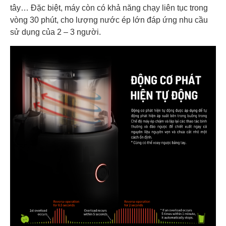
tây… Đặc biệt, máy còn có khả năng chạy liên tục trong
vòng 30 phút, cho lượng nước ép lớn đáp ứng nhu cầu
sử dụng của 2 – 3 người.