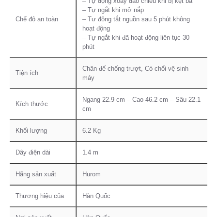
– Tự động xoay đảo chiều khi bị kẹt bã
– Tự ngắt khi mở nắp
Chế độ an toàn
– Tự động tắt nguồn sau 5 phút không
hoạt động
– Tự ngắt khi đã hoạt động liên tục 30
phút
Chân đế chống trượt, Có chổi vệ sinh
Tiện ích
máy
Ngang 22.9 cm – Cao 46.2 cm – Sâu 22.1
Kích thước
cm
Khối lượng
6.2 Kg
Dây điện dài
1.4 m
Hãng sản xuất
Hurom
Thương hiệu của
Hàn Quốc