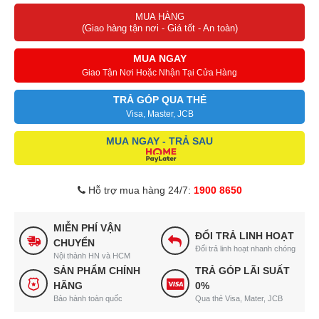
MUA HÀNG
Máy có thiết kế tối giản nên việc lắp đặt cũng vô cùng dễ dàng.
(Giao hàng tận nơi - Giá tốt - An toàn)
Khi lắp cối ép lên thân máy, hay khi mở nắp cối tiếp nguyên liệu,
máy ép đều có âm báo.
MUA NGAY
ới máy ép chậm Hurom h300, nút vặn đảo chiều đã được thay thế
Giao Tận Nơi Hoặc Nhận Tại Cửa Hàng
bằng công nghệ xoay đảo chiều tự động khi phát hiện kẹt bã.
TRẢ GÓP QUA THẺ
Visa, Master, JCB
MUA NGAY - TRẢ SAU
Hỗ trợ mua hàng 24/7:
1900 8650
MIỄN PHÍ VẬN
ĐỔI TRẢ LINH HOẠT
CHUYỂN
Đổi trả linh hoạt nhanh chóng
Nội thành HN và HCM
SẢN PHẨM CHÍNH
TRẢ GÓP LÃI SUẤT
HÃNG
0%
Bảo hành toàn quốc
Qua thẻ Visa, Mater, JCB