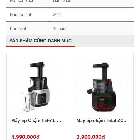
Nơi sản xuất
Hàn Quốc
Năm ra mắt
2021
Bảo hành
10 năm
SẢN PHẨM CÙNG DANH MỤC
Máy Ép Chậm TEFAL ZC420E38
Máy ép chậm Tefal ZC150838
4.990.000đ
3.900.000đ