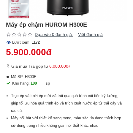
Máy ép chậm HUROM H300E
Dựa vào 0 đánh giá.
-
Viết đánh giá
Lượt xem:
1172
5.900.000đ
🔖 Giá mua Trả góp từ
6.080.000₫
Mã SP:
H300E
Kho hàng:
100
sp
Trục ép và lưới ép mới đã trải qua quá trình cải tiến kỹ lưỡng,
giúp tối ưu hóa quá trình ép và trích xuất nước ép từ trái cây và
rau củ.
Máy nổi bật với thiết kế sang trọng, màu sắc đa dạng thích hợp
sử dụng trong nhiều không gian nội thất khác nhau
Ép nguyên trái và vắt kiệt mà không lo kẹt bã