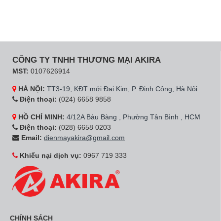
CÔNG TY TNHH THƯƠNG MẠI AKIRA
MST:
0107626914
HÀ NỘI:
TT3-19, KĐT mới Đại Kim, P. Định Công, Hà Nội
Điện thoại:
(024) 6658 9858
HỒ CHÍ MINH:
4/12A Bàu Bàng , Phường Tân Bình , HCM
Điện thoại:
(028) 6658 0203
Email:
dienmayakira@gmail.com
Khiếu nại dịch vụ:
0967 719 333
CHÍNH SÁCH