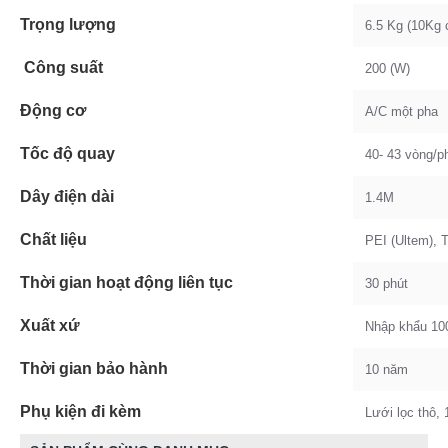
Trọng lượng
6.5 Kg (10Kg 
Công suất
200 (W)
Động cơ
A/C một pha
Tốc độ quay
40- 43 vòng/p
Dây điện dài
1.4M
Chất liệu
PEI (Ultem), 
Thời gian hoạt động liên tục
30 phút
Xuất xứ
Nhập khẩu 1
Thời gian bảo hành
10 năm
Phụ kiện đi kèm
Lưới lọc thô, 