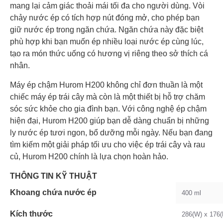
mang lại cảm giác thoải mái tối đa cho người dùng. Vòi
chảy nước ép có tích hợp nút đóng mở, cho phép bạn
giữ nước ép trong ngăn chứa. Ngăn chứa này đặc biệt
phù hợp khi bạn muốn ép nhiều loại nước ép cùng lúc,
tạo ra món thức uống có hương vị riêng theo sở thích cá
nhân.
Máy ép chậm Hurom H200 không chỉ đơn thuần là một
chiếc máy ép trái cây mà còn là một thiết bị hỗ trợ chăm
sóc sức khỏe cho gia đình bạn. Với công nghệ ép chậm
hiện đại, Hurom H200 giúp bạn dễ dàng chuẩn bị những
ly nước ép tươi ngon, bổ dưỡng mỗi ngày. Nếu bạn đang
tìm kiếm một giải pháp tối ưu cho việc ép trái cây và rau
củ, Hurom H200 chính là lựa chọn hoàn hảo.
THÔNG TIN KỸ THUẬT
Khoang chứa nước ép
400 ml
Kích thước
286(W) x 176(