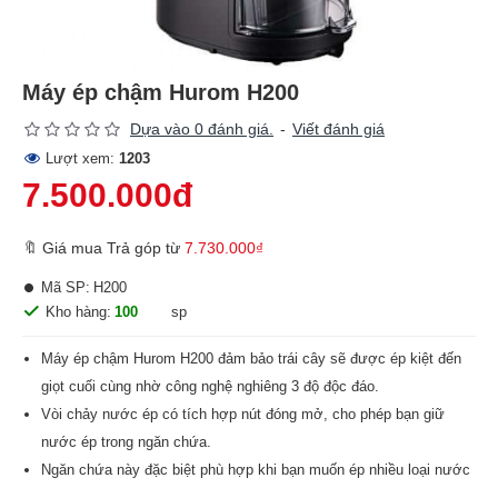
Máy ép chậm Hurom H200
Dựa vào 0 đánh giá.
-
Viết đánh giá
Lượt xem:
1203
7.500.000đ
🔖 Giá mua Trả góp từ
7.730.000₫
Mã SP:
H200
Kho hàng:
100
sp
Máy ép chậm Hurom H200 đảm bảo trái cây sẽ được ép kiệt đến
giọt cuối cùng nhờ công nghệ nghiêng 3 độ độc đáo.
Vòi chảy nước ép có tích hợp nút đóng mở, cho phép bạn giữ
nước ép trong ngăn chứa.
Ngăn chứa này đặc biệt phù hợp khi bạn muốn ép nhiều loại nước
ép cùng lúc, tạo ra món thức uống có hương vị riêng theo sở thích