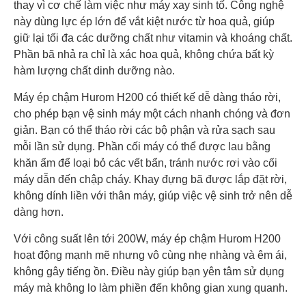
thay vì cơ chế làm việc như máy xay sinh tố. Công nghệ
này dùng lực ép lớn để vắt kiệt nước từ hoa quả, giúp
giữ lại tối đa các dưỡng chất như vitamin và khoáng chất.
Phần bã nhả ra chỉ là xác hoa quả, không chứa bất kỳ
hàm lượng chất dinh dưỡng nào.
Máy ép chậm Hurom H200 có thiết kế dễ dàng tháo rời,
cho phép bạn vệ sinh máy một cách nhanh chóng và đơn
giản. Bạn có thể tháo rời các bộ phận và rửa sạch sau
mỗi lần sử dụng. Phần cối máy có thể được lau bằng
khăn ẩm để loại bỏ các vết bẩn, tránh nước rơi vào cối
máy dẫn đến chập cháy. Khay đựng bã được lắp đặt rời,
không dính liền với thân máy, giúp việc vệ sinh trở nên dễ
dàng hơn.
Với công suất lên tới 200W, máy ép chậm Hurom H200
hoạt động mạnh mẽ nhưng vô cùng nhẹ nhàng và êm ái,
không gây tiếng ồn. Điều này giúp bạn yên tâm sử dụng
máy mà không lo làm phiền đến không gian xung quanh.