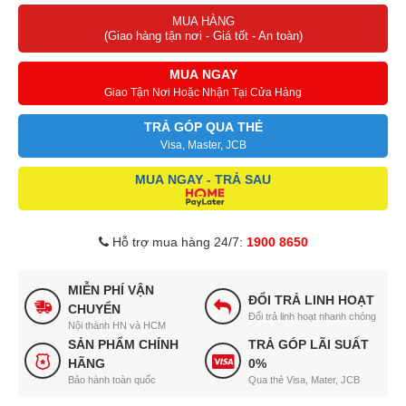
MUA HÀNG
cá nhân.
(Giao hàng tận nơi - Giá tốt - An toàn)
Với công suất lên tới 200W, máy ép chậm Hurom H200 hoạt động
mạnh mẽ nhưng vô cùng nhẹ nhàng và êm ái
MUA NGAY
Giao Tận Nơi Hoặc Nhận Tại Cửa Hàng
TRẢ GÓP QUA THẺ
Visa, Master, JCB
MUA NGAY - TRẢ SAU
Hỗ trợ mua hàng 24/7:
1900 8650
MIỄN PHÍ VẬN
ĐỔI TRẢ LINH HOẠT
CHUYỂN
Đổi trả linh hoạt nhanh chóng
Nội thành HN và HCM
SẢN PHẨM CHÍNH
TRẢ GÓP LÃI SUẤT
HÃNG
0%
Bảo hành toàn quốc
Qua thẻ Visa, Mater, JCB