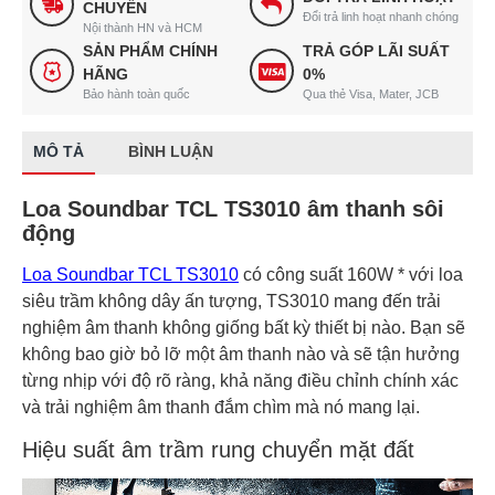
CHUYỂN
Đổi trả linh hoạt nhanh chóng
Nội thành HN và HCM
SẢN PHẨM CHÍNH
TRẢ GÓP LÃI SUẤT
HÃNG
0%
Bảo hành toàn quốc
Qua thẻ Visa, Mater, JCB
MÔ TẢ
BÌNH LUẬN
Loa Soundbar TCL TS3010 âm thanh sôi
động
Loa Soundbar TCL TS3010
có công suất 160W * với loa
siêu trầm không dây ấn tượng, TS3010 mang đến trải
nghiệm âm thanh không giống bất kỳ thiết bị nào. Bạn sẽ
không bao giờ bỏ lỡ một âm thanh nào và sẽ tận hưởng
từng nhịp với độ rõ ràng, khả năng điều chỉnh chính xác
và trải nghiệm âm thanh đắm chìm mà nó mang lại.
Hiệu suất âm trầm rung chuyển mặt đất