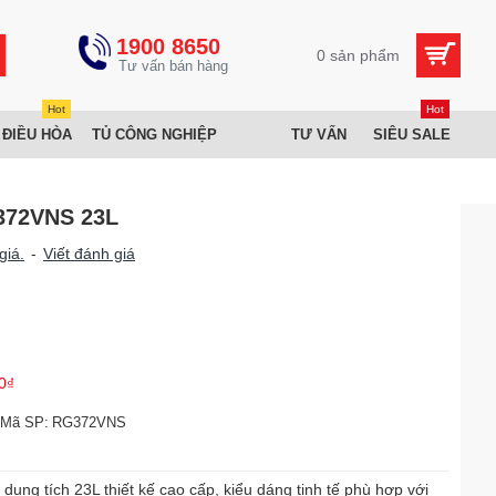
1900 8650
0 sản phẩm
Hot
Hot
 ĐIỀU HÒA
TỦ CÔNG NGHIỆP
TƯ VẤN
SIÊU SALE
372VNS 23L
giá.
-
Viết đánh giá
0₫
Mã SP:
RG372VNS
ng tích 23L thiết kế cao cấp, kiểu dáng tinh tế phù hợp với