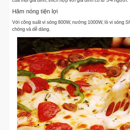
của mọi gia đình, thích hợp với gia đình có từ 3-4 người.
Hâm nóng tiện lợi
Với công suất vi sóng 800W, nướng 1000W, lò vi sóng
chóng và dễ dàng.