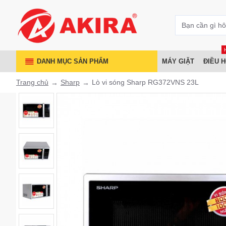
DANH MỤC SẢN PHẨM
MÁY GIẶT
ĐIỀU 
Trang chủ
Sharp
Lò vi sóng Sharp RG372VNS 23L