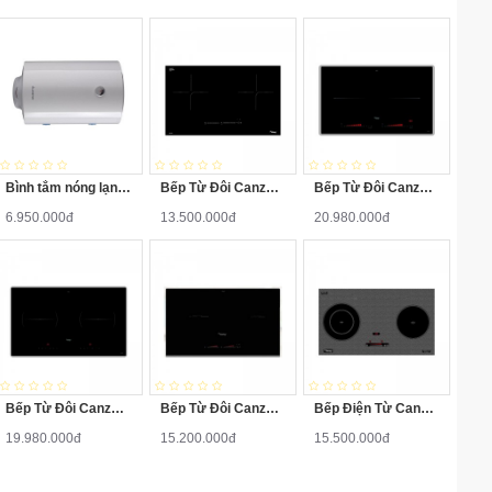
Bình tắm nóng lạnh Ariston PRO-R100H 2.5FE 100 Lít
Bếp Từ Đôi Canzy CZ-922P
Bếp Từ Đôi Canzy CZ-702IP
6.950.000đ
13.500.000đ
20.980.000đ
Bếp Từ Đôi Canzy CZ-702IPA
Bếp Từ Đôi Canzy CZ-922H
Bếp Điện Từ Canzy CZ-BMIX740T
19.980.000đ
15.200.000đ
15.500.000đ