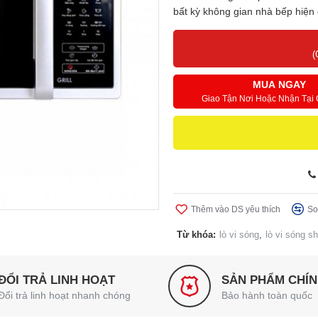
bất kỳ không gian nhà bếp hiện đ
(
MUA NGAY
Giao Tận Nơi Hoặc Nhận Tại
Thêm vào DS yêu thích
So
Từ khóa:
lò vi sóng
,
lò vi sóng s
ĐỔI TRẢ LINH HOẠT
SẢN PHẨM CHÍ
Đổi trả linh hoạt nhanh chóng
Bảo hành toàn quốc