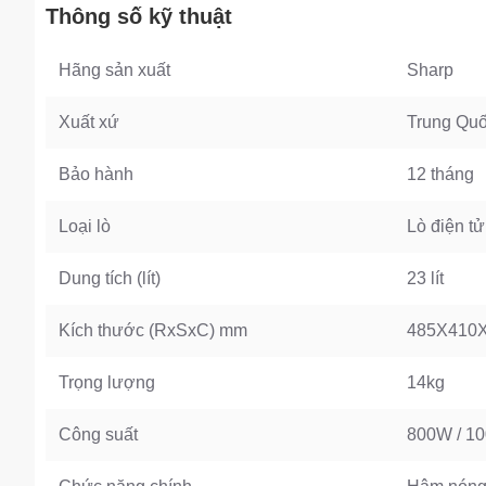
Thông số kỹ thuật
Hãng sản xuất
Sharp
Xuất xứ
Trung Qu
Bảo hành
12 tháng
Loại lò
Lò điện tử
Dung tích (lít)
23 lít
Kích thước (RxSxC) mm
485X410
Trọng lượng
14kg
Công suất
800W / 1