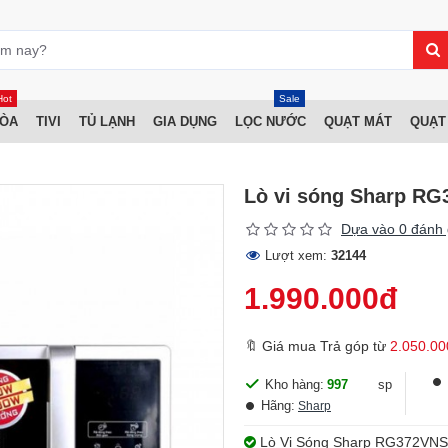
Hot
Sale
HÒA
TIVI
TỦ LẠNH
GIA DỤNG
LỌC NƯỚC
QUẠT MÁT
QUẠT
Lò vi sóng Sharp RG
Dựa vào 0 đánh 
Lượt xem:
32144
1.990.000đ
🔖 Giá mua Trả góp từ
2.050.00
Kho hàng:
997
sp
Hãng:
Sharp
Lò Vi Sóng Sharp RG372VNS du