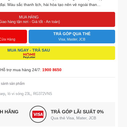
ại. Màu sắc thanh lịch, hài hòa tạo nên vẻ ngoài than...
MUA HÀNG
Giao hàng tận nơi - Giá tốt - An toàn)
TRẢ GÓP QUA THẺ
 Cửa Hàng
Visa, Master, JCB
MUA NGAY - TRẢ SAU
Hỗ trợ mua hàng 24/7:
1900 8650
 sánh sản phẩm
harp
,
lò vi sóng 23L
,
RG372VNS
NH HÃNG
TRẢ GÓP LÃI SUẤT 0%
Qua thẻ Visa, Mater, JCB