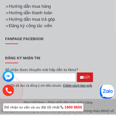
Hướng dẫn mua hàng
Hướng dẫn thanh toán
Hướng dẫn mua trả góp
Đăng ký cộng tác viên
FANPAGE FACEBOOK
ĐĂNG KÝ NHẬN TIN
để nhận được khuyến mãi hấp dẫn từ Akira?
GỬI
Tôi đã đọc và đồng ý với điều khoản
Chính sách bảo mật
Akira Việt Nam – Phân phối điện máy chính hãng
Để nhận tư vấn và ưu đãi tốt nhất
1900 8650
Copyright © 2018 Công Ty TNHH Thương Mại Akira. Giấy chứng nhận ĐKKD số:
0107626914 do Sở KH & ĐT TP.Hà Nội cấp lần đầu ngày 08/11/2016. Giấy