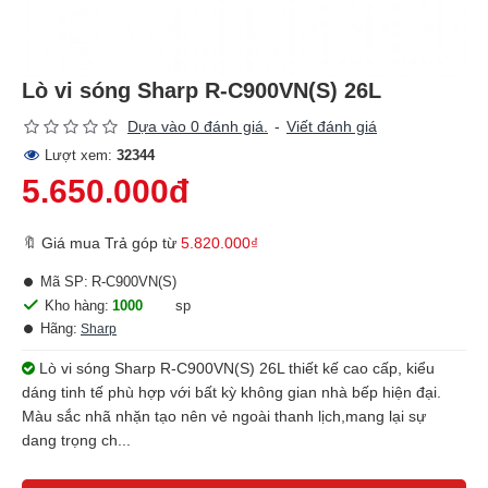
Lò vi sóng Sharp R-C900VN(S) 26L
Dựa vào 0 đánh giá.
-
Viết đánh giá
Lượt xem:
32344
5.650.000đ
🔖 Giá mua Trả góp từ
5.820.000₫
Mã SP:
R-C900VN(S)
Kho hàng:
1000
sp
Hãng:
Sharp
Lò vi sóng Sharp R-C900VN(S) 26L thiết kế cao cấp, kiểu
dáng tinh tế phù hợp với bất kỳ không gian nhà bếp hiện đại.
Màu sắc nhã nhặn tạo nên vẻ ngoài thanh lịch,mang lại sự
dang trọng ch...