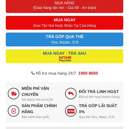
MUA HÀNG
(Giao hàng tận nơi - Giá tốt - An toàn)
MUA NGAY
Giao Tận Nơi Hoặc Nhận Tại Cửa Hàng
TRẢ GÓP QUA THẺ
Visa, Master, JCB
MUA NGAY - TRẢ SAU
Hỗ trợ mua hàng 24/7:
1900 8650
MIỄN PHÍ VẬN
ĐỔI TRẢ LINH HOẠT
CHUYỂN
Đổi trả linh hoạt nhanh chóng
Nội thành HN và HCM
SẢN PHẨM CHÍNH
TRẢ GÓP LÃI SUẤT
HÃNG
0%
Bảo hành toàn quốc
Qua thẻ Visa, Mater, JCB