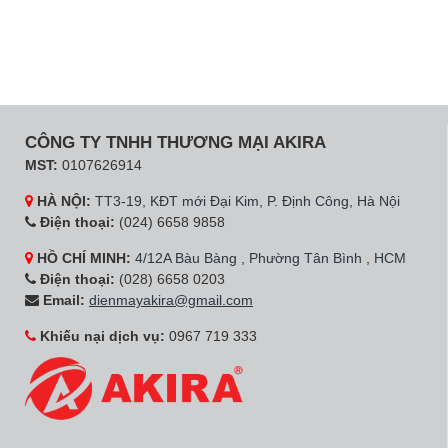
CÔNG TY TNHH THƯƠNG MẠI AKIRA
MST:
0107626914
HÀ NỘI:
TT3-19, KĐT mới Đại Kim, P. Định Công, Hà Nội
Điện thoại:
(024) 6658 9858
HỒ CHÍ MINH:
4/12A Bàu Bàng , Phường Tân Bình , HCM
Điện thoại:
(028) 6658 0203
Email:
dienmayakira@gmail.com
Khiếu nại dịch vụ:
0967 719 333