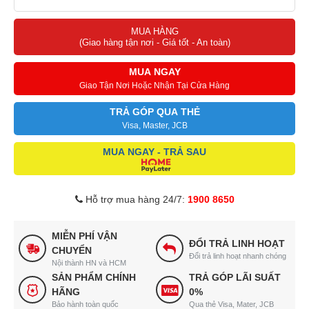
MUA HÀNG
(Giao hàng tận nơi - Giá tốt - An toàn)
MUA NGAY
Giao Tận Nơi Hoặc Nhận Tại Cửa Hàng
TRẢ GÓP QUA THẺ
Visa, Master, JCB
MUA NGAY - TRẢ SAU
Hỗ trợ mua hàng 24/7:
1900 8650
MIỄN PHÍ VẬN
ĐỔI TRẢ LINH HOẠT
CHUYỂN
Đổi trả linh hoạt nhanh chóng
Nội thành HN và HCM
SẢN PHẨM CHÍNH
TRẢ GÓP LÃI SUẤT
HÃNG
0%
Bảo hành toàn quốc
Qua thẻ Visa, Mater, JCB