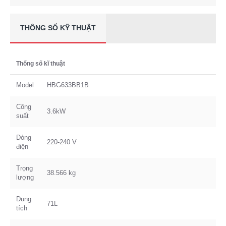
THÔNG SỐ KỸ THUẬT
Thống số kĩ thuật
Model
HBG633BB1B
Công
3.6kW
suất
Dòng
220-240 V
điện
Trọng
38.566 kg
lượng
Dung
71L
tích