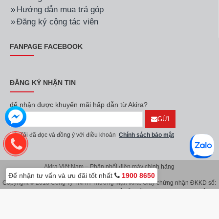
Hướng dẫn mua trả góp
Đăng ký cộng tác viên
FANPAGE FACEBOOK
ĐĂNG KÝ NHẬN TIN
để nhận được khuyến mãi hấp dẫn từ Akira?
GỬI
Tôi đã đọc và đồng ý với điều khoản
Chính sách bảo mật
Akira Việt Nam – Phân phối điện máy chính hãng
Để nhận tư vấn và ưu đãi tốt nhất
1900 8650
Copyright © 2018 Công Ty TNHH Thương Mại Akira. Giấy chứng nhận ĐKKD số:
0107626914 do Sở KH & ĐT TP.Hà Nội cấp lần đầu ngày 08/11/2016. Giấy
chứng nhận đăng ký địa điểm kinh doanh do Sở Kế Hoạch & Đầu Tư TP.Hà Nội
cấp ngày 08/11/2016.