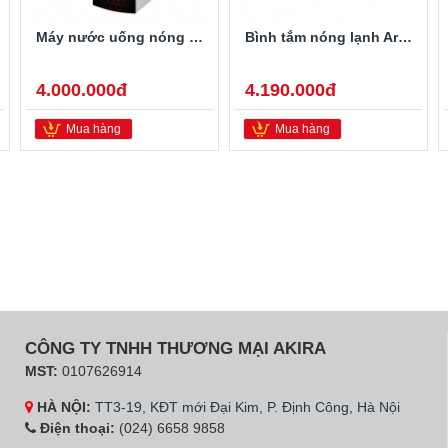
Máy nước uống nóng lạnh Alaska R-80
Bình tắm nóng lạnh Ariston PRO-R40SH 2.5FE 40 Lít
4.000.000đ
4.190.000đ
Mua hàng
Mua hàng
CÔNG TY TNHH THƯƠNG MẠI AKIRA
MST:
0107626914
HÀ NỘI:
TT3-19, KĐT mới Đại Kim, P. Định Công, Hà Nội
Điện thoại:
(024) 6658 9858