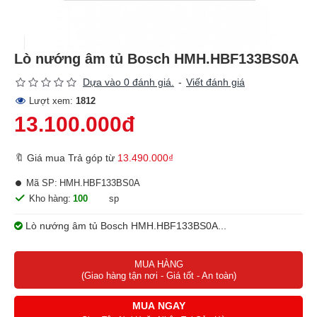
Lò nướng âm tủ Bosch HMH.HBF133BS0A
Dựa vào 0 đánh giá.
-
Viết đánh giá
Lượt xem:
1812
13.100.000đ
🔖 Giá mua Trả góp từ
13.490.000₫
Mã SP:
HMH.HBF133BS0A
Kho hàng:
100
sp
Lò nướng âm tủ Bosch HMH.HBF133BS0A...
MUA HÀNG
(Giao hàng tận nơi - Giá tốt - An toàn)
MUA NGAY