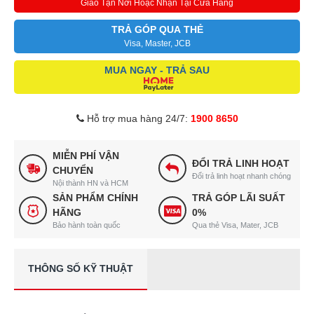
Giao Tận Nơi Hoặc Nhận Tại Cửa Hàng
TRẢ GÓP QUA THẺ
Visa, Master, JCB
MUA NGAY - TRẢ SAU
Hỗ trợ mua hàng 24/7:
1900 8650
MIỄN PHÍ VẬN
ĐỔI TRẢ LINH HOẠT
CHUYỂN
Đổi trả linh hoạt nhanh chóng
Nội thành HN và HCM
SẢN PHẨM CHÍNH
TRẢ GÓP LÃI SUẤT
HÃNG
0%
Bảo hành toàn quốc
Qua thẻ Visa, Mater, JCB
THÔNG SỐ KỸ THUẬT