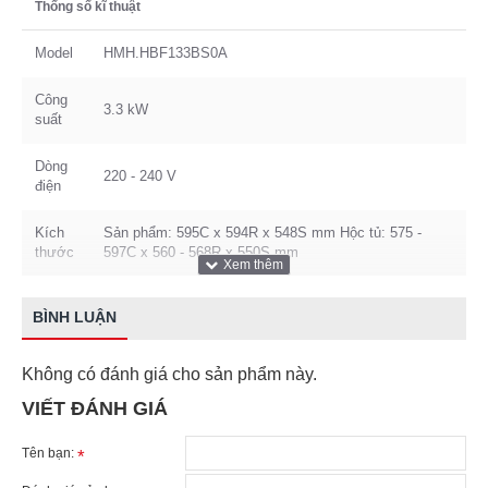
Thống số kĩ thuật
Model
HMH.HBF133BS0A
Công
3.3 kW
suất
Dòng
220 - 240 V
điện
Kích
Sản phẩm: 595C x 594R x 548S mm Hộc tủ: 575 -
thước
597C x 560 - 568R x 550S mm
BÌNH LUẬN
Không có đánh giá cho sản phẩm này.
VIẾT ĐÁNH GIÁ
Tên bạn: