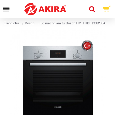
Trang chủ
Bosch
Lò nướng âm tủ Bosch HMH.HBF133BS0A