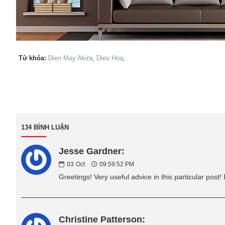
Từ khóa:
Dien May Akira
,
Dieu Hoa
,
134 BÌNH LUẬN
Jesse Gardner:
03
Oct
09:59:52 PM
Greetings! Very useful advice in this particular post!
Christine Patterson: