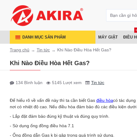
DANH MỤC SẢN PHẨM
MÁY GIẶT
ĐIỀU 
Trang chủ
Tin tức
Khi Nào Điều Hòa Hết Gas?
Khi Nào Điều Hòa Hết Gas?
134 Bình luận
5145 Lượt xem
Tin tức
Để hiểu rõ về vấn đề này thì ta cần biết Gas
điều hòa
có tác dụng 
nơi có nhiệt độ cao. Nếu điều hòa đảm bảo đủ các điều kiện dưới 
- Lắp đặt đảm bảo đúng kỹ thuật và đúng quy trình.
- Sử dụng ống đồng điều hòa 7.1
- Ống đồng dẫn Gas k bị gập trong quá trình sử dụng.