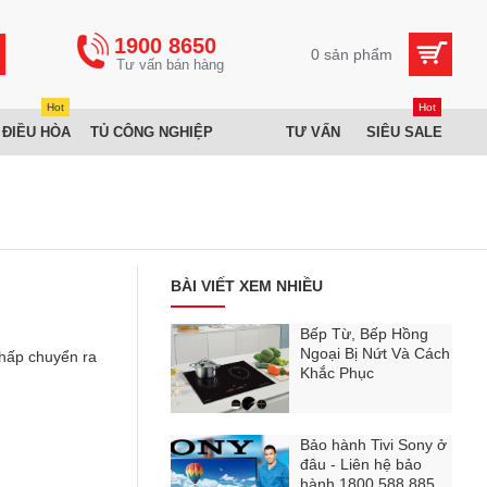
1900 8650
0 sản phẩm
Hot
Hot
 ĐIỀU HÒA
TỦ CÔNG NGHIỆP
TƯ VẤN
SIÊU SALE
BÀI VIẾT XEM NHIỀU
Bếp Từ, Bếp Hồng
Ngoại Bị Nứt Và Cách
thấp chuyển ra
Khắc Phục
Bảo hành Tivi Sony ở
đâu - Liên hệ bảo
hành 1800 588 885