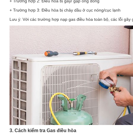
+ Trường hợp 2: Điều hòa bị gẫy/ gập ống đồng
+ Trường hợp 3: Điều hòa bị chảy dầu ở cục nóng/cục lạnh
Lưu ý: Với các trường hợp nạp gas điều hòa toàn bộ, các lỗi gã
3. Cách kiểm tra Gas điều hòa