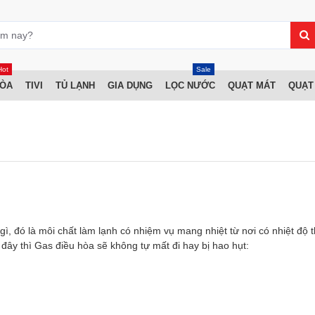
Hot
Sale
HÒA
TIVI
TỦ LẠNH
GIA DỤNG
LỌC NƯỚC
QUẠT MÁT
QUẠT
gì, đó là môi chất làm lạnh có nhiệm vụ mang nhiệt từ nơi có nhiệt độ 
đây thì Gas điều hòa sẽ không tự mất đi hay bị hao hụt: