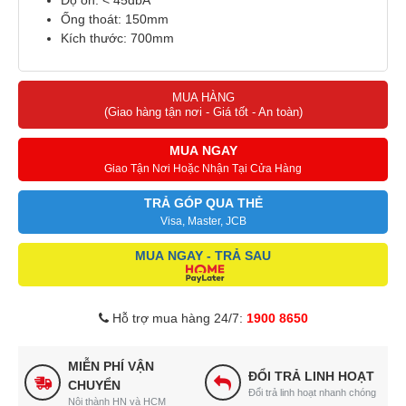
Độ ồn: < 45dbA
Ống thoát: 150mm
Kích thước: 700mm
MUA HÀNG
(Giao hàng tận nơi - Giá tốt - An toàn)
MUA NGAY
Giao Tận Nơi Hoặc Nhận Tại Cửa Hàng
TRẢ GÓP QUA THẺ
Visa, Master, JCB
MUA NGAY - TRẢ SAU
Hỗ trợ mua hàng 24/7:
1900 8650
MIỄN PHÍ VẬN
ĐỔI TRẢ LINH HOẠT
CHUYỂN
Đổi trả linh hoạt nhanh chóng
Nội thành HN và HCM