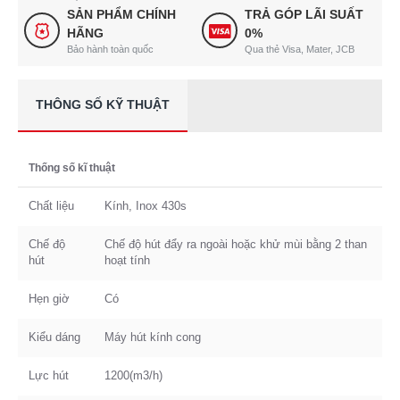
SẢN PHẨM CHÍNH
TRẢ GÓP LÃI SUẤT
HÃNG
0%
Bảo hành toàn quốc
Qua thẻ Visa, Mater, JCB
THÔNG SỐ KỸ THUẬT
Thống số kĩ thuật
Chất liệu
Kính, Inox 430s
Chế độ
Chế độ hút đẩy ra ngoài hoặc khử mùi bằng 2 than
hút
hoạt tính
Hẹn giờ
Có
Kiểu dáng
Máy hút kính cong
Lực hút
1200(m3/h)