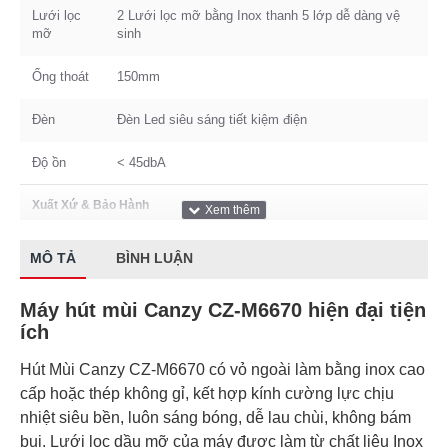
Lưới lọc
2 Lưới lọc mỡ bằng Inox thanh 5 lớp dễ dàng vệ
mỡ
sinh
Ống thoát
150mm
Đèn
Đèn Led siêu sáng tiết kiệm điện
Độ ồn
< 45dbA
Xuất Xứ & Bảo Hành
Bảo hành
3 năm
MÔ TẢ
BÌNH LUẬN
Máy hút mùi Canzy CZ-M6670 hiện đại tiện
ích
Hút Mùi Canzy CZ-M6670 có vỏ ngoài làm bằng inox cao
cấp hoặc thép không gỉ, kết hợp kính cường lực chịu
nhiệt siêu bền, luôn sáng bóng, dễ lau chùi, không bám
bụi. Lưới lọc dầu mỡ của máy được làm từ chất liệu Inox