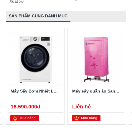
Xuất xứ
SẢN PHẨM CÙNG DANH MỤC
Máy Sấy Bơm Nhiệt LG 9 Kg DVHP09W
Máy sấy quần áo Sanaky SNK-12T
16.590.000đ
Liên hệ
Mua hàng
Mua hàng