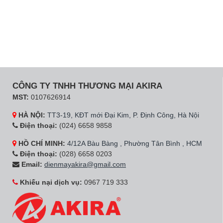
CÔNG TY TNHH THƯƠNG MẠI AKIRA
MST:
0107626914
HÀ NỘI:
TT3-19, KĐT mới Đại Kim, P. Định Công, Hà Nội
Điện thoại:
(024) 6658 9858
HỒ CHÍ MINH:
4/12A Bàu Bàng , Phường Tân Bình , HCM
Điện thoại:
(028) 6658 0203
Email:
dienmayakira@gmail.com
Khiếu nại dịch vụ:
0967 719 333