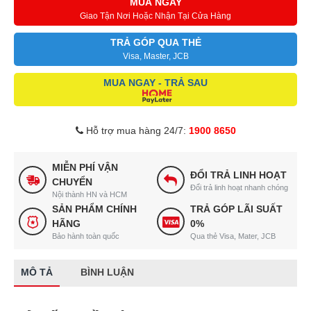
MUA NGAY
Giao Tận Nơi Hoặc Nhận Tại Cửa Hàng
TRẢ GÓP QUA THẺ
Visa, Master, JCB
MUA NGAY - TRẢ SAU
Hỗ trợ mua hàng 24/7:
1900 8650
MIỄN PHÍ VẬN
ĐỔI TRẢ LINH HOẠT
CHUYỂN
Đổi trả linh hoạt nhanh chóng
Nội thành HN và HCM
SẢN PHẨM CHÍNH
TRẢ GÓP LÃI SUẤT
HÃNG
0%
Bảo hành toàn quốc
Qua thẻ Visa, Mater, JCB
MÔ TẢ
BÌNH LUẬN