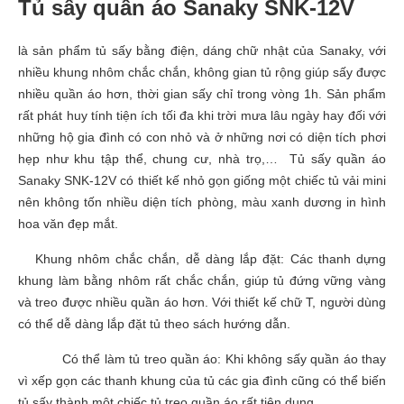
Tủ sấy quần áo Sanaky SNK-12V
là sản phẩm tủ sấy bằng điện, dáng chữ nhật của Sanaky, với
nhiều khung nhôm chắc chắn, không gian tủ rộng giúp sấy được
nhiều quần áo hơn, thời gian sấy chỉ trong vòng 1h. Sản phẩm
rất phát huy tính tiện ích tối đa khi trời mưa lâu ngày hay đối với
những hộ gia đình có con nhỏ và ở những nơi có diện tích phơi
hẹp như khu tập thể, chung cư, nhà trọ,… Tủ sấy quần áo
Sanaky SNK-12V có thiết kế nhỏ gọn giống một chiếc tủ vải mini
nên không tốn nhiều diện tích phòng, màu xanh dương in hình
hoa văn đẹp mắt.
Khung nhôm chắc chắn, dễ dàng lắp đặt: Các thanh dựng
khung làm bằng nhôm rất chắc chắn, giúp tủ đứng vững vàng
và treo được nhiều quần áo hơn. Với thiết kế chữ T, người dùng
có thể dễ dàng lắp đặt tủ theo sách hướng dẫn.
Có thể làm tủ treo quần áo: Khi không sấy quần áo thay
vì xếp gọn các thanh khung của tủ các gia đình cũng có thể biến
tủ sấy thành một chiếc tủ treo quần áo rất tiện dụng.