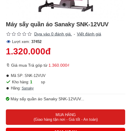
Máy sấy quần áo Sanaky SNK-12VUV
Dựa vào 0 đánh giá.
-
Viết đánh giá
Lượt xem:
37452
1.320.000đ
🔖 Giá mua Trả góp từ
1.360.000₫
Mã SP:
SNK-12VUV
Kho hàng:
1
sp
Hãng:
Sanaky
Máy sấy quần áo Sanaky SNK-12VUV...
MUA HÀNG
(Giao hàng tận nơi - Giá tốt - An toàn)