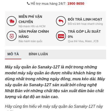
Hỗ trợ mua hàng 24/7:
1900 8650
MIỄN PHÍ VẬN
ĐỔI TRẢ LINH HOẠT
CHUYỂN
Đổi trả linh hoạt nhanh chóng
Nội thành HN và HCM
SẢN PHẨM CHÍNH
TRẢ GÓP LÃI SUẤT
HÃNG
0%
Bảo hành toàn quốc
Qua thẻ Visa, Mater, JCB
MÔ TẢ
BÌNH LUẬN
Máy sấy quần áo Sanaky-12T là một trong những
model máy sấy quần áo được nhiều khách hàng tin
dùng nhất trong những ngày đông, mưa kéo dài. Máy
sấy quần áo Sanaky-12T sản xuất bởi công nghệ
Nhật Bản với những chất liệu sản xuất đảm bảo chất
lượng và đạt độ an toàn cao.
Hãy cùng tìm hiểu về máy sấy quần áo Sanaky-12T này