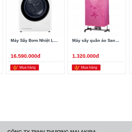
Máy Sấy Bơm Nhiệt LG 9 Kg DVHP09W
Máy sấy quần áo Sanaky SNK-12VUV
16.590.000đ
1.320.000đ
Mua hàng
Mua hàng