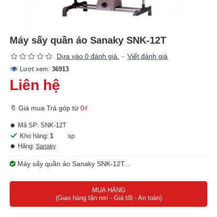
Máy sấy quần áo Sanaky SNK-12T
Dựa vào 0 đánh giá.
-
Viết đánh giá
Lượt xem:
36913
Liên hệ
🔖 Giá mua Trả góp từ
0₫
Mã SP:
SNK-12T
Kho hàng:
1
sp
Hãng:
Sanaky
Máy sấy quần áo Sanaky SNK-12T...
MUA HÀNG
(Giao hàng tận nơi - Giá tốt - An toàn)