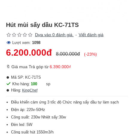
Hút mùi sấy dầu KC-71TS
Dựa vào 0 đánh giá.
-
Viết đánh giá
Lượt xem:
1098
6.200.000đ
8.000.000đ
(-23%)
🔖 Giá mua Trả góp từ
6.390.000₫
Mã SP:
KC-71TS
Kho hàng:
100
sp
Hãng:
KingChef
Điều khiển cảm ứng 3 tốc độ Chức năng sấy dầu tự làm sạch
Điện áp: 220v-50Hz
Công suất: 230w Nhiệt sấy:30w
Đèn led :5W
Công suất hút 1550m3/h