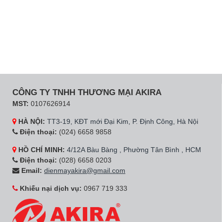
CÔNG TY TNHH THƯƠNG MẠI AKIRA
MST:
0107626914
HÀ NỘI:
TT3-19, KĐT mới Đại Kim, P. Định Công, Hà Nội
Điện thoại:
(024) 6658 9858
HỒ CHÍ MINH:
4/12A Bàu Bàng , Phường Tân Bình , HCM
Điện thoại:
(028) 6658 0203
Email:
dienmayakira@gmail.com
Khiếu nại dịch vụ:
0967 719 333