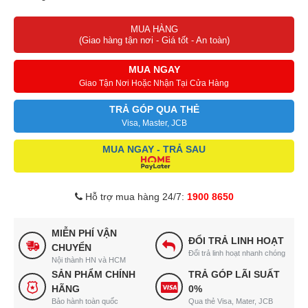
Độ ồn: <56db Kích thước 700x480x550mm
MUA HÀNG
Trọng lượng 16kg ( Malaisia ).
(Giao hàng tận nơi - Giá tốt - An toàn)
MUA NGAY
Giao Tận Nơi Hoặc Nhận Tại Cửa Hàng
TRẢ GÓP QUA THẺ
Visa, Master, JCB
MUA NGAY - TRẢ SAU
Hỗ trợ mua hàng 24/7:
1900 8650
MIỄN PHÍ VẬN
ĐỔI TRẢ LINH HOẠT
CHUYỂN
Đổi trả linh hoạt nhanh chóng
Nội thành HN và HCM
SẢN PHẨM CHÍNH
TRẢ GÓP LÃI SUẤT
HÃNG
0%
Bảo hành toàn quốc
Qua thẻ Visa, Mater, JCB