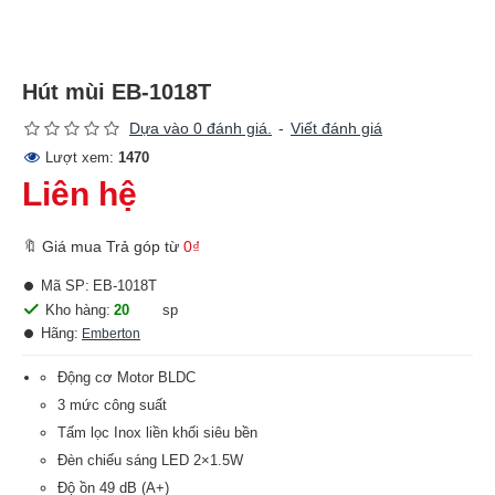
Hút mùi EB-1018T
Dựa vào 0 đánh giá.
-
Viết đánh giá
Lượt xem:
1470
Liên hệ
🔖 Giá mua Trả góp từ
0₫
Mã SP:
EB-1018T
Kho hàng:
20
sp
Hãng:
Emberton
Động cơ Motor BLDC
3 mức công suất
Tấm lọc Inox liền khối siêu bền
Đèn chiếu sáng LED 2×1.5W
Độ ồn 49 dB (A+)