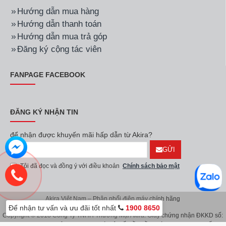
Hướng dẫn mua hàng
Hướng dẫn thanh toán
Hướng dẫn mua trả góp
Đăng ký cộng tác viên
FANPAGE FACEBOOK
ĐĂNG KÝ NHẬN TIN
để nhận được khuyến mãi hấp dẫn từ Akira?
GỬI
Tôi đã đọc và đồng ý với điều khoản
Chính sách bảo mật
Akira Việt Nam – Phân phối điện máy chính hãng
Để nhận tư vấn và ưu đãi tốt nhất
1900 8650
Copyright © 2018 Công Ty TNHH Thương Mại Akira. Giấy chứng nhận ĐKKD số:
0107626914 do Sở KH & ĐT TP.Hà Nội cấp lần đầu ngày 08/11/2016. Giấy