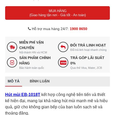
Công suất hút 1200m3/h
MUA HÀNG
Độ nén khí 400 Pa
(Giao hàng tận nơi - Giá tốt - An toàn)
Kích thước (D 700 x R 40 X C 500)mm
Công suất: 230W
Hỗ trợ mua hàng 24/7:
1900 8650
Điện áp AC 220V
MIỄN PHÍ VẬN
ĐỔI TRẢ LINH HOẠT
CHUYỂN
Đổi trả linh hoạt nhanh chóng
Nội thành HN và HCM
SẢN PHẨM CHÍNH
TRẢ GÓP LÃI SUẤT
HÃNG
0%
Bảo hành toàn quốc
Qua thẻ Visa, Mater, JCB
MÔ TẢ
BÌNH LUẬN
Hút mùi EB-1018T
kết hợp công nghệ tiên tiến và thiết
kế hiện đại, mang lại khả năng hút mùi mạnh mẽ và hiệu
quả, giữ cho không gian bếp của bạn luôn sạch sẽ và
thoáng đãng.