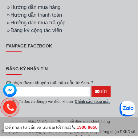
Hướng dẫn mua hàng
Hướng dẫn thanh toán
Hướng dẫn mua trả góp
Đăng ký cộng tác viên
FANPAGE FACEBOOK
ĐĂNG KÝ NHẬN TIN
để nhận được khuyến mãi hấp dẫn từ Akira?
GỬI
Tôi đã đọc và đồng ý với điều khoản
Chính sách bảo mật
Akira Việt Nam – Phân phối điện máy chính hãng
Để nhận tư vấn và ưu đãi tốt nhất
1900 8650
Copyright © 2018 Công Ty TNHH Thương Mại Akira. Giấy chứng nhận ĐKKD số:
0107626914 do Sở KH & ĐT TP.Hà Nội cấp lần đầu ngày 08/11/2016. Giấy