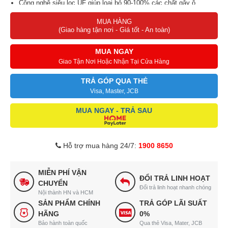
Công nghệ siêu lọc UF giúp loại bỏ 90-100% các chất gây ô
nhiễm.
MUA HÀNG
Cột lọc chất liệu Inox cao cấp, thẩm mỹ và bền bỉ với thời gian.
(Giao hàng tận nơi - Giá tốt - An toàn)
Lắp đặt triển khai nhanh chóng, chỉ sau khoảng 1-2 giờ là hoàn
MUA NGAY
thiện.
Giao Tận Nơi Hoặc Nhận Tại Cửa Hàng
Dịch vụ CSKH bảo dưỡng, kiểm tra định kỳ 6 tháng.
TRẢ GÓP QUA THẺ
Visa, Master, JCB
MUA NGAY - TRẢ SAU
Hỗ trợ mua hàng 24/7:
1900 8650
MIỄN PHÍ VẬN
ĐỔI TRẢ LINH HOẠT
CHUYỂN
Đổi trả linh hoạt nhanh chóng
Nội thành HN và HCM
SẢN PHẨM CHÍNH
TRẢ GÓP LÃI SUẤT
HÃNG
0%
Bảo hành toàn quốc
Qua thẻ Visa, Mater, JCB