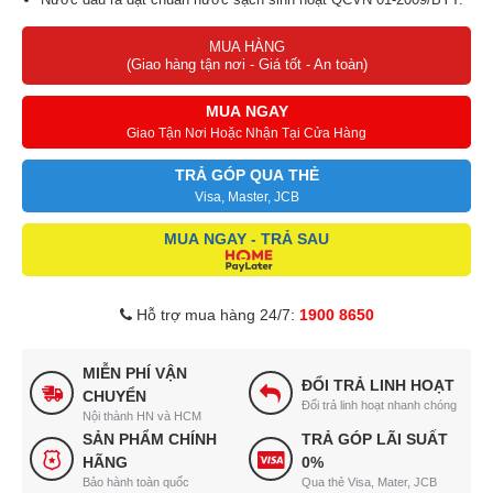
Loại bỏ chất bẩn, kim loại nặng, hóa chất độc hại trong nguồn
MUA HÀNG
nước.
(Giao hàng tận nơi - Giá tốt - An toàn)
Triển khai nhanh chỉ trong 2-3 giờ, có thể di chuyển được khi cần.
Dịch vụ CSKH bảo dưỡng, kiểm tra định kỳ 6 tháng.
MUA NGAY
Giao Tận Nơi Hoặc Nhận Tại Cửa Hàng
TRẢ GÓP QUA THẺ
Visa, Master, JCB
MUA NGAY - TRẢ SAU
Hỗ trợ mua hàng 24/7:
1900 8650
MIỄN PHÍ VẬN
ĐỔI TRẢ LINH HOẠT
CHUYỂN
Đổi trả linh hoạt nhanh chóng
Nội thành HN và HCM
SẢN PHẨM CHÍNH
TRẢ GÓP LÃI SUẤT
HÃNG
0%
Bảo hành toàn quốc
Qua thẻ Visa, Mater, JCB