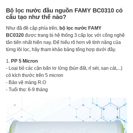
Bộ lọc nước đầu nguồn FAMY BC0310 có
cấu tạo như thế nào?
Như đã đề cập phía trên,
bộ lọc nước FAMY
BC0320
được trang bị hệ thống 3 cấp lọc với công nghệ
tân tiến nhất hiện nay. Để hiểu rõ hơn về tính năng của
từng lõi lọc, hãy tham khảo bảng tổng hợp dưới đây.
1.
PP 5 Micron
- Loại bỏ các cặn bẩn lơ lửng (bùn đất, rỉ sét, sạn cát,...)
có kích thước trên 5 micron
- Bảo vệ màng R.O
- Tuổi thọ: 6-9 tháng