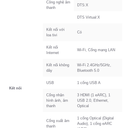
Công nghệ âm
DTS:X
thanh
DTS Virtual:X
Kết nối với
Có
loa tivi
Kết nối
Wi-Fi, Cổng mạng LAN
Internet
Kết nối không
Wi-Fi 2.4GHz/5GHz,
dây
Bluetooth 5.0
USB
1 cổng USB A
Kết nối
Cổng nhận
3 HDMI (1 eARC), 1
hình ảnh, âm
USB 2.0, Ethernet,
thanh
Optical
1 cổng Optical (Digital
Cổng xuất âm
Audio), 1 cổng eARC
thanh