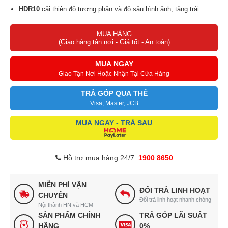
HDR10
cải thiện độ tương phản và độ sâu hình ảnh, tăng trải
nghiệm xem phim và thể thao.
MUA HÀNG
DTS Virtual:X
và
Dolby Audio
cho hiệu ứng vòm ảo, âm thanh
(Giao hàng tận nơi - Giá tốt - An toàn)
lan tỏa tốt trong không gian.
Hệ điều hành Google TV
mang lại giao diện dễ dùng và kho ứng
MUA NGAY
dụng phong phú.
Giao Tận Nơi Hoặc Nhận Tại Cửa Hàng
Trợ lý ảo Google Assistant
hỗ trợ tiếng Việt giúp điều khiển tivi
TRẢ GÓP QUA THẺ
dễ dàng.
Visa, Master, JCB
MUA NGAY - TRẢ SAU
Hỗ trợ mua hàng 24/7:
1900 8650
MIỄN PHÍ VẬN
ĐỔI TRẢ LINH HOẠT
CHUYỂN
Đổi trả linh hoạt nhanh chóng
Nội thành HN và HCM
SẢN PHẨM CHÍNH
TRẢ GÓP LÃI SUẤT
HÃNG
0%