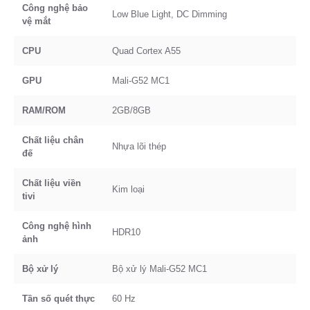
Công nghệ bảo
Low Blue Light, DC Dimming
vệ mắt
CPU
Quad Cortex A55
GPU
Mali-G52 MC1
RAM/ROM
2GB/8GB
Chất liệu chân
Nhựa lõi thép
đế
Chất liệu viền
Kim loại
tivi
Công nghệ hình
HDR10
ảnh
Bộ xử lý
Bộ xử lý Mali-G52 MC1
Tần số quét thực
60 Hz