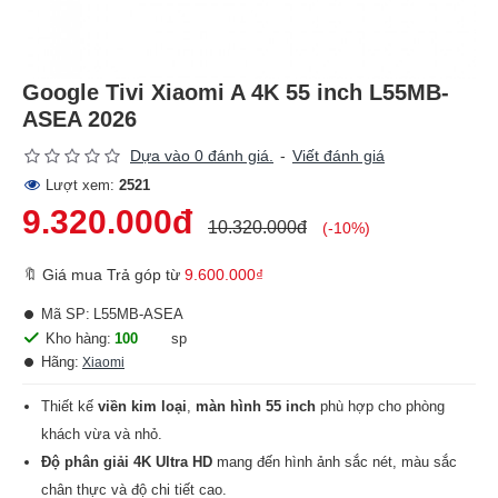
Google Tivi Xiaomi A 4K 55 inch L55MB-
ASEA 2026
Dựa vào 0 đánh giá.
-
Viết đánh giá
Lượt xem:
2521
9.320.000đ
10.320.000đ
(-10%)
🔖 Giá mua Trả góp từ
9.600.000₫
Mã SP:
L55MB-ASEA
Kho hàng:
100
sp
Hãng:
Xiaomi
Thiết kế
viền kim loại
,
màn hình 55 inch
phù hợp cho phòng
khách vừa và nhỏ.
Độ phân giải 4K Ultra HD
mang đến hình ảnh sắc nét, màu sắc
chân thực và độ chi tiết cao.