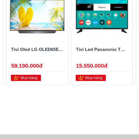
Tivi Oled LG OLED65E8PTA 65 Inch
Tivi Led Panasonic TH-49EX600V 49 Inch 4K Ultra HD
59.190.000đ
15.550.000đ
Mua hàng
Mua hàng