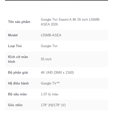
Google Tivi Xiaomi A 4K 55 inch L55MB-
Tên sản phẩm
ASEA 2026
Model
L55MB-ASEA
Loại Tivi
Google Tivi
Kích cỡ màn
55 inch
hình
Độ phân giải
4K UHD (3840 x 2160)
Hệ điều hành
Google TV™
Độ sâu màu
1.07 tỷ màu
Góc nhìn
178° (H)/178° (V)