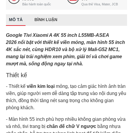
Bảo hành toàn quốc
Qua thẻ Visa, Mater, JCB
MÔ TẢ
BÌNH LUẬN
Google Tivi Xiaomi A 4K 55 inch L55MB‑ASEA
2026 nổi bật với thiết kế viền mỏng, màn hình 55 inch
4K sắc nét, cùng HDR10 và bộ xử lý Mali‑G52 MC1,
mang lại trải nghiệm xem phim, giải trí và chơi game
mượt mà, sống động ngay tại nhà.
Thiết kế
- Thiết kế
viền kim loại
mỏng, tạo cảm giác hình ảnh tràn
viền, giúp người xem dễ dàng tập trung vào nội dung yêu
thích, đồng thời tăng nét sang trọng cho không gian
phòng khách.
- Màn hình 55 inch phù hợp nhiều không gian phòng vừa
và nhỏ, tivi trang bị
chân đế chữ V ngược
bằng nhựa