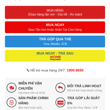
Surround
MUA HÀNG
Màn hình Full Array LED tái tạo độ tương phản ở các vùng sáng
(Giao hàng tận nơi - Giá tốt - An toàn)
và tối
Hệ điều hành Google TV có giao diện dễ nhìn, dễ dàng thao tác
MUA NGAY
Chiếu hình từ điện thoại lên tivi bằng AirPlay 2 và Chromecast
Giao Tận Nơi Hoặc Nhận Tại Cửa Hàng
TRẢ GÓP QUA THẺ
Visa, Master, JCB
MUA NGAY - TRẢ SAU
Hỗ trợ mua hàng 24/7:
1900 8650
MIỄN PHÍ VẬN
ĐỔI TRẢ LINH HOẠT
CHUYỂN
Đổi trả linh hoạt nhanh chóng
Nội thành HN và HCM
SẢN PHẨM CHÍNH
TRẢ GÓP LÃI SUẤT
HÃNG
0%
Bảo hành toàn quốc
Qua thẻ Visa, Mater, JCB