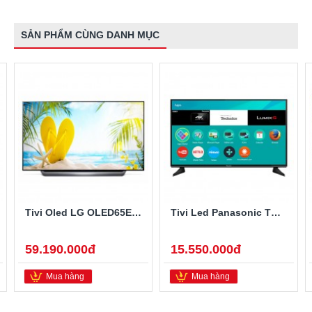
SẢN PHẨM CÙNG DANH MỤC
Tivi Oled LG OLED65E8PTA 65 Inch
Tivi Led Panasonic TH-49EX600V 49 Inch 4K Ultra HD
59.190.000đ
15.550.000đ
Mua hàng
Mua hàng