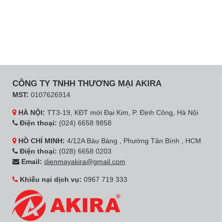
CÔNG TY TNHH THƯƠNG MẠI AKIRA
MST:
0107626914
HÀ NỘI:
TT3-19, KĐT mới Đại Kim, P. Định Công, Hà Nội
Điện thoại:
(024) 6658 9858
HỒ CHÍ MINH:
4/12A Bàu Bàng , Phường Tân Bình , HCM
Điện thoại:
(028) 6658 0203
Email:
dienmayakira@gmail.com
Khiếu nại dịch vụ:
0967 719 333