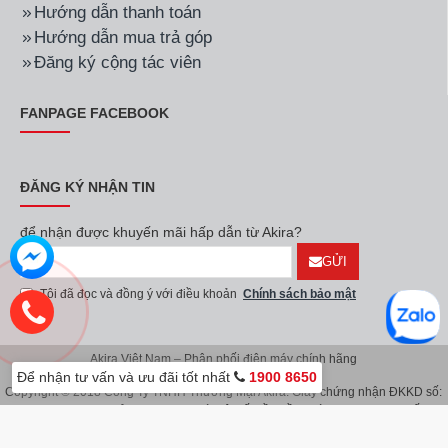
Hướng dẫn thanh toán
Hướng dẫn mua trả góp
Đăng ký cộng tác viên
FANPAGE FACEBOOK
ĐĂNG KÝ NHẬN TIN
để nhận được khuyến mãi hấp dẫn từ Akira?
GỬI
Tôi đã đọc và đồng ý với điều khoản
Chính sách bảo mật
Akira Việt Nam – Phân phối điện máy chính hãng
Để nhận tư vấn và ưu đãi tốt nhất
1900 8650
Copyright © 2018 Công Ty TNHH Thương Mại Akira. Giấy chứng nhận ĐKKD số:
0107626914 do Sở KH & ĐT TP.Hà Nội cấp lần đầu ngày 08/11/2016. Giấy
chứng nhận đăng ký địa điểm kinh doanh do Sở Kế Hoạch & Đầu Tư TP.Hà Nội
cấp ngày 08/11/2016.