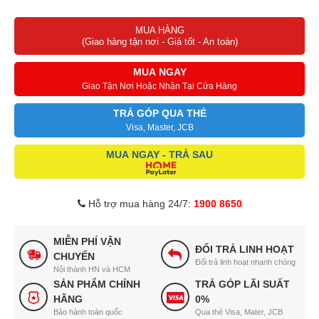
Bộ xử lý X1 4K HDR, khả năng tái tạo hình ảnh sắc nét và trung
MUA HÀNG
thực
(Giao hàng tận nơi - Giá tốt - An toàn)
Công nghệ tạo màu Triluminos PRO với hơn 1 tỷ màu sắc sống
động
MUA NGAY
Tính năng điều khiển bằng giọng nói giúp tìm kiếm nội dung tiện lợi
Giao Tận Nơi Hoặc Nhận Tại Cửa Hàng
TRẢ GÓP QUA THẺ
Visa, Master, JCB
MUA NGAY - TRẢ SAU
Hỗ trợ mua hàng 24/7:
1900 8650
MIỄN PHÍ VẬN
ĐỔI TRẢ LINH HOẠT
CHUYỂN
Đổi trả linh hoạt nhanh chóng
Nội thành HN và HCM
SẢN PHẨM CHÍNH
TRẢ GÓP LÃI SUẤT
HÃNG
0%
Bảo hành toàn quốc
Qua thẻ Visa, Mater, JCB