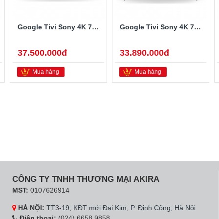
Google Tivi Sony 4K 75 inch XR-75X90L
Google Tivi Sony 4K 75 inch KD-75X85L
37.500.000đ
33.890.000đ
Mua hàng
Mua hàng
CÔNG TY TNHH THƯƠNG MẠI AKIRA
MST:
0107626914
HÀ NỘI:
TT3-19, KĐT mới Đại Kim, P. Định Công, Hà Nội
Điện thoại:
(024) 6658 9858