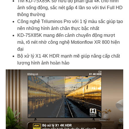
Tivi KD-75X85K sở hữu độ phân giải 4K cho hình
ảnh sống động, sắc nét gấp 4 lần so với tivi Full HD
thông thường
Công nghệ Triluminos Pro với 1 tỷ màu sắc giúp tạo
nên những hình ảnh chân thực bậc nhất
KD-75X85K mang đến cảnh chuyển động mượt
mà, rõ nét nhờ công nghệ Motionflow XR 800 hiện
đại
Bộ xử lý X1 4K HDR mạnh mẽ giúp nâng cấp chất
lượng hình ảnh hoàn hảo