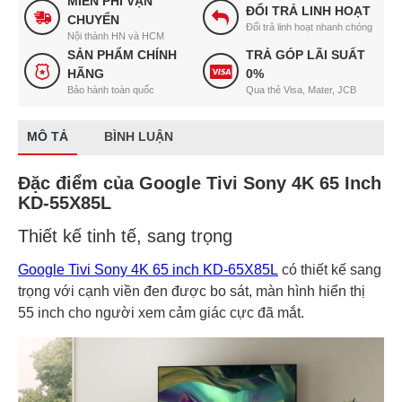
MIỄN PHÍ VẬN
ĐỔI TRẢ LINH HOẠT
CHUYỂN
Đổi trả linh hoạt nhanh chóng
Nội thành HN và HCM
SẢN PHẨM CHÍNH
TRẢ GÓP LÃI SUẤT
HÃNG
0%
Bảo hành toàn quốc
Qua thẻ Visa, Mater, JCB
MÔ TẢ
BÌNH LUẬN
Đặc điểm của Google Tivi Sony 4K 65 Inch
KD-55X85L
Thiết kế tinh tế, sang trọng
Google Tivi Sony 4K 65 inch KD-65X85L
có thiết kế sang
trọng với cạnh viền đen được bo sát, màn hình hiển thị
55 inch cho người xem cảm giác cực đã mắt.