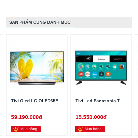
SẢN PHẨM CÙNG DANH MỤC
Tivi Oled LG OLED65E8PTA 65 Inch
Tivi Led Panasonic TH-49EX600V 49 Inch 4K Ultra HD
59.190.000đ
15.550.000đ
Mua hàng
Mua hàng