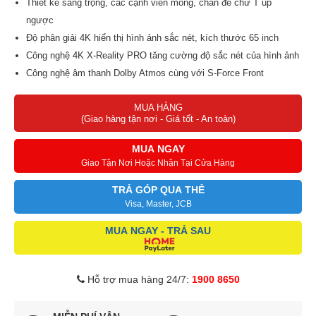
Thiết kế sang trọng, các cạnh viền mỏng, chân đế chữ T úp
ngược
Độ phân giải 4K hiển thị hình ảnh sắc nét, kích thước 65 inch
Công nghệ 4K X-Reality PRO tăng cường độ sắc nét của hình ảnh
Công nghệ âm thanh Dolby Atmos cùng với S-Force Front
Surround
MUA HÀNG
Màn hình Full Array LED tái tạo độ tương phản ở các vùng sáng
(Giao hàng tận nơi - Giá tốt - An toàn)
và tối
Hệ điều hành Google TV có giao diện dễ nhìn, dễ dàng thao tác
MUA NGAY
Chiếu hình từ điện thoại lên tivi bằng AirPlay 2 và Chromecast
Giao Tận Nơi Hoặc Nhận Tại Cửa Hàng
TRẢ GÓP QUA THẺ
Visa, Master, JCB
MUA NGAY - TRẢ SAU
Hỗ trợ mua hàng 24/7:
1900 8650