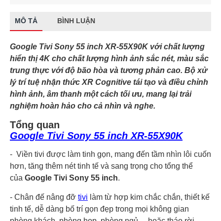
MÔ TẢ
BÌNH LUẬN
Google Tivi Sony 55 inch XR-55X90K với chất lượng
hiển thị 4K cho chất lượng hình ảnh sắc nét, màu sắc
trung thực với độ bão hòa và tương phản cao. Bộ xử
lý trí tuệ nhận thức XR Cognitive tái tạo và điều chỉnh
hình ảnh, âm thanh một cách tối ưu, mang lại trải
nghiệm hoàn hảo cho cả nhìn và nghe.
Tổng quan
Google Tivi Sony 55 inch XR-55X90K
- Viền tivi được làm tinh gọn, mang đến tầm nhìn lôi cuốn
hơn, tăng thêm nét tinh tế và sang trọng cho tổng thể
của
Google Tivi Sony 55 inch
.
- Chân đế nâng đỡ
tivi
làm từ hợp kim chắc chắn, thiết kế
tinh tế, dễ dàng bố trí gọn đẹp trong mọi không gian
phòng khách, phòng họp, phòng ngủ,... hoặc tháo rời