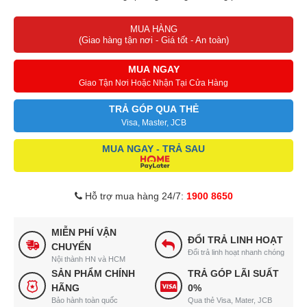
ảnh sống động
MUA HÀNG
Công nghệ Dolby Atmos đem đến trải nghiệm âm thanh như trong
(Giao hàng tận nơi - Giá tốt - An toàn)
rạp chiếu
Công nghệ Acoustic Multi-Audio giúp âm thanh khớp với nội dung
MUA NGAY
trên màn hình
Giao Tận Nơi Hoặc Nhận Tại Cửa Hàng
Trang bị hệ điều hành Google TV giao diện thân thiện, kho ứng
TRẢ GÓP QUA THẺ
dụng phong phú
Visa, Master, JCB
Tìm kiếm giọng nói bằng tiếng Việt ở chế độ rảnh tay hoặc thông
MUA NGAY - TRẢ SAU
qua remote
Chân đế bằng hợp kim có độ bền cao, dễ dàng bố trí giúp tiết kiệm
không gian
Hỗ trợ mua hàng 24/7:
1900 8650
MIỄN PHÍ VẬN
ĐỔI TRẢ LINH HOẠT
CHUYỂN
Đổi trả linh hoạt nhanh chóng
Nội thành HN và HCM
SẢN PHẨM CHÍNH
TRẢ GÓP LÃI SUẤT
HÃNG
0%
Bảo hành toàn quốc
Qua thẻ Visa, Mater, JCB