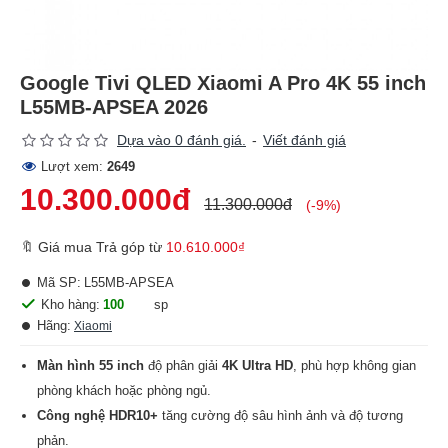
Google Tivi QLED Xiaomi A Pro 4K 55 inch
L55MB-APSEA 2026
Dựa vào 0 đánh giá.
-
Viết đánh giá
Lượt xem:
2649
10.300.000đ
11.300.000đ
(-9%)
🔖 Giá mua Trả góp từ
10.610.000₫
Mã SP:
L55MB-APSEA
Kho hàng:
100
sp
Hãng:
Xiaomi
Màn hình 55 inch
độ phân giải
4K Ultra HD
, phù hợp không gian
phòng khách hoặc phòng ngủ.
Công nghệ HDR10+
tăng cường độ sâu hình ảnh và độ tương
phản.