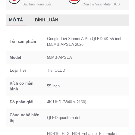
Bảo hành toàn quốc
Qua thẻ Visa, Mater, JCB
MÔ TẢ
BÌNH LUẬN
Google Tivi Xiaomi A Pro QLED 4K 55 inch
Tên sản phẩm
L55MB-APSEA 2026
Model
55MB-APSEA
Loại Tivi
Tivi QLED
Kích cỡ màn
55 inch
hình
Độ phân giải
4K UHD (3840 x 2160)
Công nghệ hiển
QLED quantum dot
thị
HDR10, HLG, HDR Enhance, Filmmaker