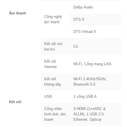
Dolby Audio
Âm thanh
Công nghệ
DTS:X
âm thanh
DTS Virtual:X
Kết nối với
Có
loa tivi
Kết nối
Wi-Fi, Cổng mạng LAN
Internet
Kết nối
Wi-Fi 2.4GHz/5GHz,
không dây
Bluetooth 5.0
USB
1 cổng USB A
Kết nối
Cổng nhận
3 HDMI (1×eARC &
hình ảnh, âm
ALLM), 1 USB 2.0,
thanh
Ethernet, Optical