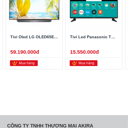
Tivi Oled LG OLED65E8PTA 65 Inch
Tivi Led Panasonic TH-49EX600V 49 Inch 4K Ultra HD
59.190.000đ
15.550.000đ
Mua hàng
Mua hàng
CÔNG TY TNHH THƯƠNG MẠI AKIRA