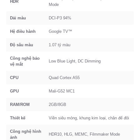
HDR
Mode
Dải màu
DCI-P3 94%
Hệ điều hành
Google TV™
Độ sâu màu
1.07 tỷ màu
Công nghệ bảo
Low Blue Light, DC Dimming
vệ mắt
CPU
Quad Cortex A55
GPU
Mali-G52 MC1
RAM/ROM
2GB/8GB
Thiết kế
Viền siêu mỏng, khung kim loại, chân đế đôi
Công nghệ hình
HDR10, HLG, MEMC, Filmmaker Mode
ảnh