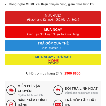
Công nghệ MEMC
cải thiện chuyển động, giảm nhòe hình khi
xem thể thao, hành động.
MUA HÀNG
HDR10+
tăng độ tương phản, hiển thị rõ chi tiết vùng sáng – tối.
(Giao hàng tận nơi - Giá tốt - An toàn)
Công nghệ
DTS Virtual:X
và
Dolby Audio
, tái tạo không gian âm
thanh vòm sống động.
MUA NGAY
Hệ điều hành Google TV
tích hợp
Google Assistant có tiếng
Giao Tận Nơi Hoặc Nhận Tại Cửa Hàng
Việt
, dễ dàng điều khiển bằng giọng nói.
TRẢ GÓP QUA THẺ
Visa, Master, JCB
MUA NGAY - TRẢ SAU
Hỗ trợ mua hàng 24/7:
1900 8650
MIỄN PHÍ VẬN
ĐỔI TRẢ LINH HOẠT
CHUYỂN
Đổi trả linh hoạt nhanh chóng
Nội thành HN và HCM
SẢN PHẨM CHÍNH
TRẢ GÓP LÃI SUẤT
HÃNG
0%