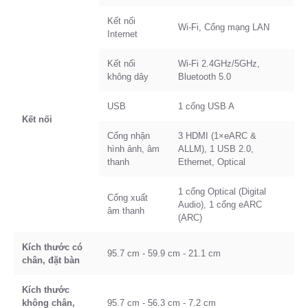
Kết nối
Wi-Fi, Cổng mạng LAN
Internet
Kết nối
Wi-Fi 2.4GHz/5GHz,
không dây
Bluetooth 5.0
USB
1 cổng USB A
Kết nối
Cổng nhận
3 HDMI (1×eARC &
hình ảnh, âm
ALLM), 1 USB 2.0,
thanh
Ethernet, Optical
1 cổng Optical (Digital
Cổng xuất
Audio), 1 cổng eARC
âm thanh
(ARC)
Kích thước có
95.7 cm - 59.9 cm - 21.1 cm
chân, đặt bàn
Kích thước
không chân,
95.7 cm - 56.3 cm - 7.2 cm