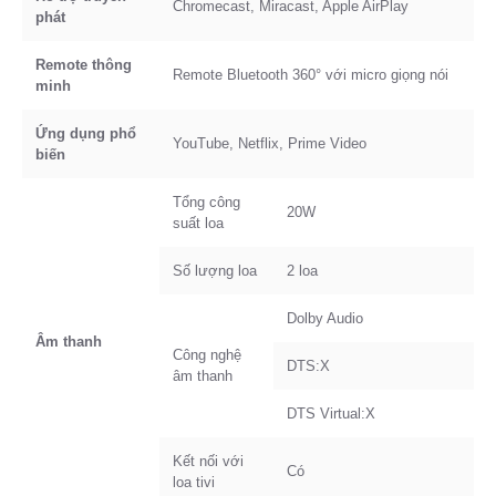
Chromecast, Miracast, Apple AirPlay
phát
Remote thông
Remote Bluetooth 360° với micro giọng nói
minh
Ứng dụng phổ
YouTube, Netflix, Prime Video
biến
Tổng công
20W
suất loa
Số lượng loa
2 loa
Dolby Audio
Âm thanh
Công nghệ
DTS:X
âm thanh
DTS Virtual:X
Kết nối với
Có
loa tivi