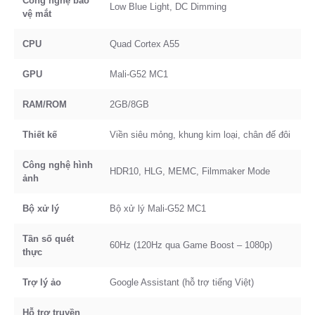
Công nghệ bảo
Low Blue Light, DC Dimming
vệ mắt
CPU
Quad Cortex A55
GPU
Mali-G52 MC1
RAM/ROM
2GB/8GB
Thiết kế
Viền siêu mỏng, khung kim loại, chân đế đôi
Công nghệ hình
HDR10, HLG, MEMC, Filmmaker Mode
ảnh
Bộ xử lý
Bộ xử lý Mali-G52 MC1
Tần số quét
60Hz (120Hz qua Game Boost – 1080p)
thực
Trợ lý ảo
Google Assistant (hỗ trợ tiếng Việt)
Hỗ trợ truyền