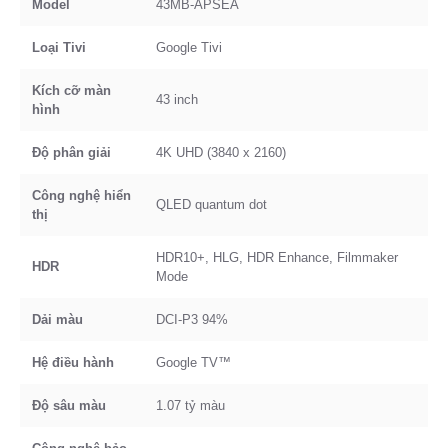
Model
43MB-APSEA
Loại Tivi
Google Tivi
Kích cỡ màn
43 inch
hình
Độ phân giải
4K UHD (3840 x 2160)
Công nghệ hiển
QLED quantum dot
thị
HDR10+, HLG, HDR Enhance, Filmmaker
HDR
Mode
Dải màu
DCI-P3 94%
Hệ điều hành
Google TV™
Độ sâu màu
1.07 tỷ màu