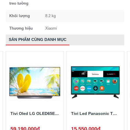
treo tường
Khối lượng
8.2 kg
Thương hiệu
Xiaomi
SẢN PHẨM CÙNG DANH MỤC
Tivi Oled LG OLED65E8PTA 65 Inch
Tivi Led Panasonic TH-49EX600V 49 Inch 4K Ultra HD
59.190.000đ
15.550.000đ