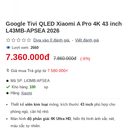
Google Tivi QLED Xiaomi A Pro 4K 43 inch
L43MB-APSEA 2026
Dựa vào 0 đánh giá.
-
Viết đánh giá
Lượt xem:
2660
7.360.000đ
7.860.000đ
(-6%)
🔖 Giá mua Trả góp từ
7.580.000₫
Mã SP:
L43MB-APSEA
Kho hàng:
100
sp
Hãng:
Xiaomi
Thiết kế
viền kim loại
mỏng, kích thước
43 inch
phù hợp cho
phòng ngủ, căn hộ nhỏ.
Màn hình
độ phân giải 4K Ultra HD
, hiển thị hình ảnh sắc nét,
màu sắc tự nhiên.