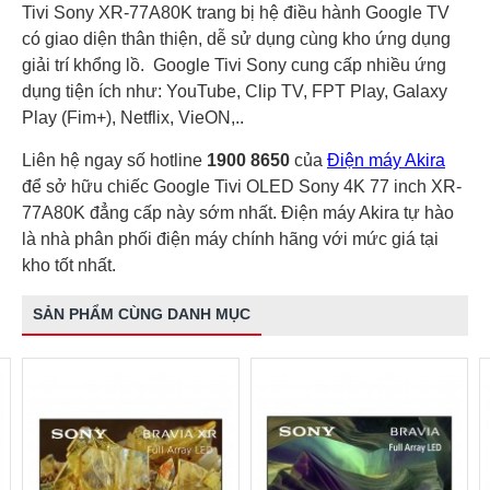
Tivi Sony XR-77A80K trang bị hệ điều hành Google TV
có giao diện thân thiện, dễ sử dụng cùng kho ứng dụng
giải trí khổng lồ. Google Tivi Sony cung cấp nhiều ứng
dụng tiện ích như: YouTube, Clip TV, FPT Play, Galaxy
Play (Fim+), Netflix, VieON,..
Liên hệ ngay số hotline
1900 8650
của
Điện máy Akira
để sở hữu chiếc Google Tivi OLED Sony 4K 77 inch XR-
77A80K đẳng cấp này sớm nhất. Điện máy Akira tự hào
là nhà phân phối điện máy chính hãng với mức giá tại
kho tốt nhất.
SẢN PHẨM CÙNG DANH MỤC