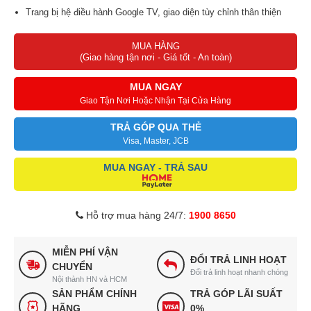
Trang bị hệ điều hành Google TV, giao diện tùy chỉnh thân thiện
Tính năng tìm kiếm thông tin nhanh chóng qua giọng nói
MUA HÀNG
Chất liệu chân đế tivi Sony bằng hợp kim hạn chế mài mòn tốt
(Giao hàng tận nơi - Giá tốt - An toàn)
MUA NGAY
Giao Tận Nơi Hoặc Nhận Tại Cửa Hàng
TRẢ GÓP QUA THẺ
Visa, Master, JCB
MUA NGAY - TRẢ SAU
Hỗ trợ mua hàng 24/7:
1900 8650
MIỄN PHÍ VẬN
ĐỔI TRẢ LINH HOẠT
CHUYỂN
Đổi trả linh hoạt nhanh chóng
Nội thành HN và HCM
SẢN PHẨM CHÍNH
TRẢ GÓP LÃI SUẤT
HÃNG
0%