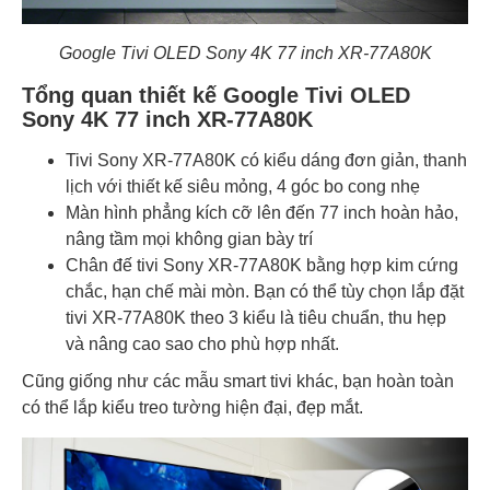
Google Tivi OLED Sony 4K 77 inch XR-77A80K
Tổng quan thiết kế Google Tivi OLED
Sony 4K 77 inch XR-77A80K
Tivi Sony XR-77A80K có kiểu dáng đơn giản, thanh
lịch với thiết kế siêu mỏng, 4 góc bo cong nhẹ
Màn hình phẳng kích cỡ lên đến 77 inch hoàn hảo,
nâng tầm mọi không gian bày trí
Chân đế tivi Sony XR-77A80K bằng hợp kim cứng
chắc, hạn chế mài mòn. Bạn có thể tùy chọn lắp đặt
tivi XR-77A80K theo 3 kiểu là tiêu chuẩn, thu hẹp
và nâng cao sao cho phù hợp nhất.
Cũng giống như các mẫu smart tivi khác, bạn hoàn toàn
có thể lắp kiểu treo tường hiện đại, đẹp mắt.