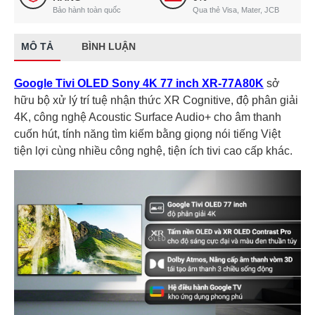
Bảo hành toàn quốc
Qua thẻ Visa, Mater, JCB
MÔ TẢ
BÌNH LUẬN
Google Tivi OLED Sony 4K 77 inch XR-77A80K
sở
hữu bộ xử lý trí tuệ nhận thức XR Cognitive, độ phân giải
4K, công nghệ Acoustic Surface Audio+ cho âm thanh
cuốn hút, tính năng tìm kiếm bằng giọng nói tiếng Việt
tiện lợi cùng nhiều công nghệ, tiện ích tivi cao cấp khác.