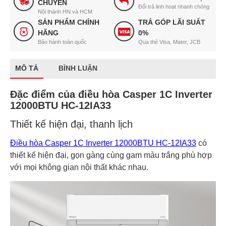
CHUYỂN
Đổi trả linh hoạt nhanh chóng
Nội thành HN và HCM
SẢN PHẨM CHÍNH
TRẢ GÓP LÃI SUẤT
HÃNG
0%
Bảo hành toàn quốc
Qua thẻ Visa, Mater, JCB
MÔ TẢ
BÌNH LUẬN
Đặc điểm của điều hòa Casper 1C Inverter
12000BTU HC-12IA33
Thiết kế hiện đại, thanh lịch
Điều hòa Casper 1C Inverter 12000BTU HC-12IA33
có
thiết kế hiện đại, gọn gàng cùng gam màu trắng phù hợp
với mọi không gian nội thất khác nhau.