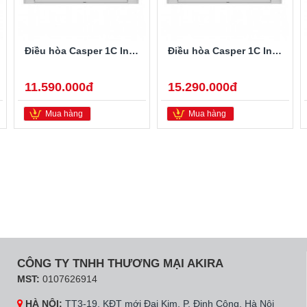
Điều hòa Casper 1C Inverter 18000BTU HC-18IA32
Điều hòa Casper 1C Inverter 24000BTU HC-24IA33
11.590.000đ
15.290.000đ
Mua hàng
Mua hàng
CÔNG TY TNHH THƯƠNG MẠI AKIRA
MST:
0107626914
HÀ NỘI:
TT3-19, KĐT mới Đại Kim, P. Định Công, Hà Nội