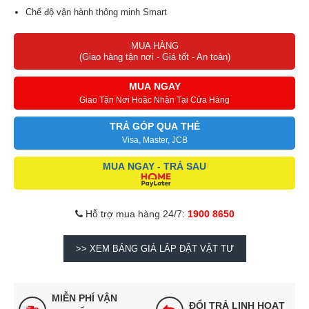
Chế độ vận hành thông minh Smart
Môi chất lạnh R32 thân thiện môi trường
MUA HÀNG
(Giao hàng tận nơi - Giá tốt - An toàn)
MUA NGAY
Giao Tận Nơi Hoặc Nhận Tại Cửa Hàng
TRẢ GÓP QUA THẺ
Visa, Master, JCB
MUA NGAY - TRẢ SAU
Hỗ trợ mua hàng 24/7:
1900 8650
>> XEM BẢNG GIÁ LẮP ĐẶT VẬT TƯ
MIỄN PHÍ VẬN
ĐỔI TRẢ LINH HOẠT