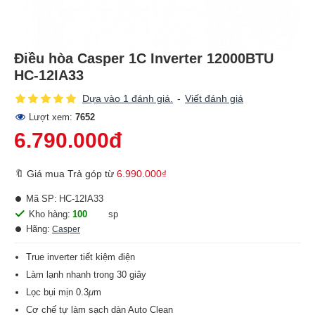
Điều hòa Casper 1C Inverter 12000BTU
HC-12IA33
Dựa vào 1 đánh giá.
-
Viết đánh giá
Lượt xem:
7652
6.790.000đ
🔖 Giá mua Trả góp từ
6.990.000₫
Mã SP:
HC-12IA33
Kho hàng:
100
sp
Hãng:
Casper
True inverter tiết kiệm điện
Làm lạnh nhanh trong 30 giây
Lọc bụi mịn 0.3
μ
m
Cơ chế tự làm sạch dàn Auto Clean