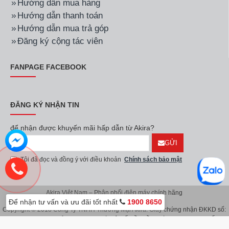
Hướng dẫn mua hàng
Hướng dẫn thanh toán
Hướng dẫn mua trả góp
Đăng ký cộng tác viên
FANPAGE FACEBOOK
ĐĂNG KÝ NHẬN TIN
để nhận được khuyến mãi hấp dẫn từ Akira?
GỬI
Tôi đã đọc và đồng ý với điều khoản
Chính sách bảo mật
Akira Việt Nam – Phân phối điện máy chính hãng
Để nhận tư vấn và ưu đãi tốt nhất
1900 8650
Copyright © 2018 Công Ty TNHH Thương Mại Akira. Giấy chứng nhận ĐKKD số:
0107626914 do Sở KH & ĐT TP.Hà Nội cấp lần đầu ngày 08/11/2016. Giấy
chứng nhận đăng ký địa điểm kinh doanh do Sở Kế Hoạch & Đầu Tư TP.Hà Nội