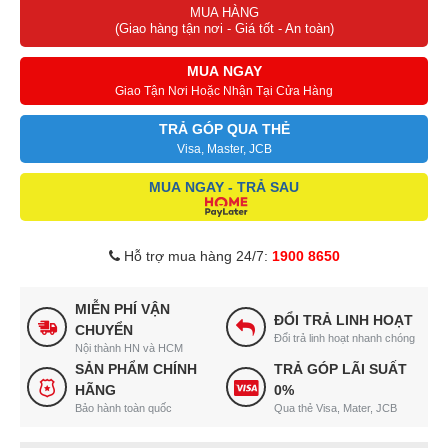
MUA HÀNG
(Giao hàng tận nơi - Giá tốt - An toàn)
MUA NGAY
Giao Tận Nơi Hoặc Nhận Tại Cửa Hàng
TRẢ GÓP QUA THẺ
Visa, Master, JCB
MUA NGAY - TRẢ SAU
Hỗ trợ mua hàng 24/7:
1900 8650
MIỄN PHÍ VẬN
ĐỔI TRẢ LINH HOẠT
CHUYỂN
Đổi trả linh hoạt nhanh chóng
Nội thành HN và HCM
SẢN PHẨM CHÍNH
TRẢ GÓP LÃI SUẤT
HÃNG
0%
Bảo hành toàn quốc
Qua thẻ Visa, Mater, JCB