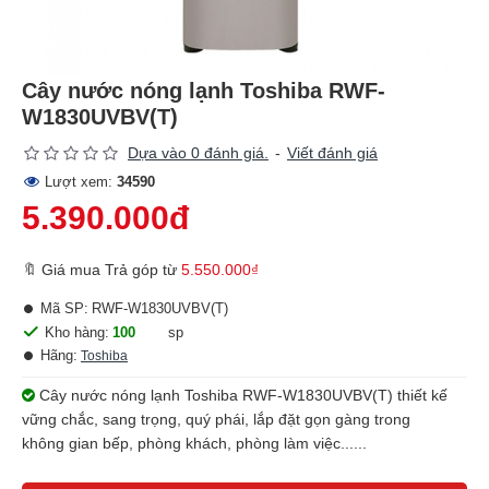
Cây nước nóng lạnh Toshiba RWF-
W1830UVBV(T)
Dựa vào 0 đánh giá.
-
Viết đánh giá
Lượt xem:
34590
5.390.000đ
🔖 Giá mua Trả góp từ
5.550.000₫
Mã SP:
RWF-W1830UVBV(T)
Kho hàng:
100
sp
Hãng:
Toshiba
Cây nước nóng lạnh Toshiba RWF-W1830UVBV(T) thiết kế
vững chắc, sang trọng, quý phái, lắp đặt gọn gàng trong
không gian bếp, phòng khách, phòng làm việc......