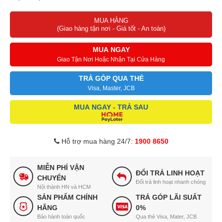
MUA HÀNG
(Giao hàng tận nơi - Giá tốt - An toàn)
MUA NGAY
Giao Tận Nơi Hoặc Nhận Tại Cửa Hàng
TRẢ GÓP QUA THẺ
Visa, Master, JCB
MUA NGAY - TRẢ SAU
Hỗ trợ mua hàng 24/7:
1900 8650
MIỄN PHÍ VẬN
ĐỔI TRẢ LINH HOẠT
CHUYỂN
Đổi trả linh hoạt nhanh chóng
Nội thành HN và HCM
SẢN PHẨM CHÍNH
TRẢ GÓP LÃI SUẤT
HÃNG
0%
Bảo hành toàn quốc
Qua thẻ Visa, Mater, JCB