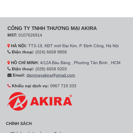
CÔNG TY TNHH THƯƠNG MẠI AKIRA
MST:
0107626914
HÀ NỘI:
TT3-19, KĐT mới Đại Kim, P. Định Công, Hà Nội
Điện thoại:
(024) 6658 9858
HỒ CHÍ MINH:
4/12A Bàu Bàng , Phường Tân Bình , HCM
Điện thoại:
(028) 6658 0203
Email:
dienmayakira@gmail.com
Khiếu nại dịch vụ:
0967 719 333
CHÍNH SÁCH