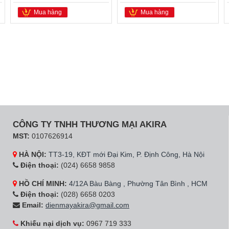
Mua hàng
Mua hàng
CÔNG TY TNHH THƯƠNG MẠI AKIRA
MST:
0107626914
HÀ NỘI:
TT3-19, KĐT mới Đại Kim, P. Định Công, Hà Nội
Điện thoại:
(024) 6658 9858
HỒ CHÍ MINH:
4/12A Bàu Bàng , Phường Tân Bình , HCM
Điện thoại:
(028) 6658 0203
Email:
dienmayakira@gmail.com
Khiếu nại dịch vụ:
0967 719 333