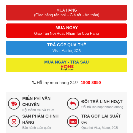
MUA HÀNG
(Giao hàng tận nơi - Giá tốt - An toàn)
MUA NGAY
Giao Tận Nơi Hoặc Nhận Tại Cửa Hàng
TRẢ GÓP QUA THẺ
Visa, Master, JCB
MUA NGAY - TRẢ SAU
Hỗ trợ mua hàng 24/7:
1900 8650
MIỄN PHÍ VẬN
ĐỔI TRẢ LINH HOẠT
CHUYỂN
Đổi trả linh hoạt nhanh chóng
Nội thành HN và HCM
SẢN PHẨM CHÍNH
TRẢ GÓP LÃI SUẤT
HÃNG
0%
Bảo hành toàn quốc
Qua thẻ Visa, Mater, JCB