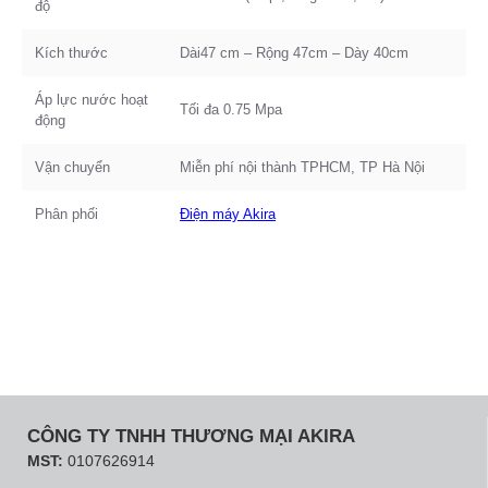
độ
Kích thước
Dài47 cm – Rộng 47cm – Dày 40cm
Áp lực nước hoạt
Tối đa 0.75 Mpa
động
Vận chuyển
Miễn phí nội thành TPHCM, TP Hà Nội
Phân phối
Điện máy Akira
CÔNG TY TNHH THƯƠNG MẠI AKIRA
MST:
0107626914