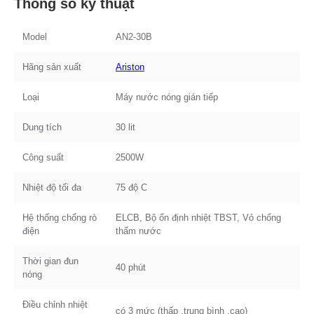
Thông số kỹ thuật
Model
AN2-30B
Hãng sản xuất
Ariston
Loại
Máy nước nóng gián tiếp
Dung tích
30 lit
Công suất
2500W
Nhiệt độ tối đa
75 độ C
Hệ thống chống rò
ELCB, Bộ ổn định nhiệt TBST, Vỏ chống
điện
thấm nước
Thời gian đun
40 phút
nóng
Điều chỉnh nhiệt
có 3 mức (thấp ,trung bình ,cao)