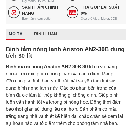
Nội thành HN và HCM
SẢN PHẨM CHÍNH
TRẢ GÓP LÃI SUẤT
HÃNG
0%
Bảo hành toàn quốc
Qua thẻ Visa, Mater, JCB
MÔ TẢ
BÌNH LUẬN
Bình tắm nóng lạnh Ariston AN2-30B dung
tích 30 lít
Bình nước nóng Ariston AN2-30B 30 lít
có vỏ bằng
nhựa trơn mịn giúp chống thấm và cách điện. Mang
đến cho gia đình bạn sự thoải mái và yên tâm khi sử
dụng bình nóng lạnh này. Các bộ phận bên trong của
bình được làm từ thép không gỉ chống dính. Giúp bình
luôn vận hành tốt và không bị hỏng hóc. Đồng thời đảm
bảo thời gian sử dụng lâu dài hơn. Sản phẩm có màu
trắng trang nhã và thiết kế hiện đại chắc chắn sẽ đem lại
sự hoàn hảo và tô điểm thêm cho phòng tắm nhà bạn.