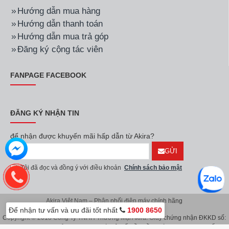
Hướng dẫn mua hàng
Hướng dẫn thanh toán
Hướng dẫn mua trả góp
Đăng ký cộng tác viên
FANPAGE FACEBOOK
ĐĂNG KÝ NHẬN TIN
để nhận được khuyến mãi hấp dẫn từ Akira?
GỬI
Tôi đã đọc và đồng ý với điều khoản
Chính sách bảo mật
Akira Việt Nam – Phân phối điện máy chính hãng
Để nhận tư vấn và ưu đãi tốt nhất
1900 8650
Copyright © 2018 Công Ty TNHH Thương Mại Akira. Giấy chứng nhận ĐKKD số:
0107626914 do Sở KH & ĐT TP.Hà Nội cấp lần đầu ngày 08/11/2016. Giấy