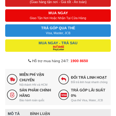
(Giao hàng tận nơi - Giá tốt - An toàn)
MUA NGAY
Giao Tận Nơi Hoặc Nhận Tại Cửa Hàng
TRẢ GÓP QUA THẺ
Visa, Master, JCB
MUA NGAY - TRẢ SAU
Hỗ trợ mua hàng 24/7:
1900 8650
MIỄN PHÍ VẬN
ĐỔI TRẢ LINH HOẠT
CHUYỂN
Đổi trả linh hoạt nhanh chóng
Nội thành HN và HCM
SẢN PHẨM CHÍNH
TRẢ GÓP LÃI SUẤT
HÃNG
0%
Bảo hành toàn quốc
Qua thẻ Visa, Mater, JCB
MÔ TẢ
BÌNH LUẬN