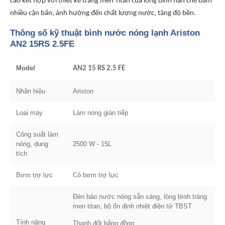
cao kết hợp với thiết kế tráng men Titan của lòng bình hạn chế bám
nhiều cặn bẩn, ảnh hưởng đến chất lượng nước, tăng độ bền.
Thông số kỹ thuật bình nước nóng lạnh Ariston
AN2 15RS 2.5FE
Model
AN2 15 RS 2.5 FE
Nhãn hiệu
Ariston
Loại máy
Làm nóng gián tiếp
Công suất làm
nóng, dung
2500 W - 15L
tích
Bơm trợ lực
Có bơm trợ lực
Đèn báo nước nóng sẵn sàng, lòng bình tráng
men titan, bộ ổn định nhiệt điện tử TBST
Tính năng
Thanh đốt bằng đồng