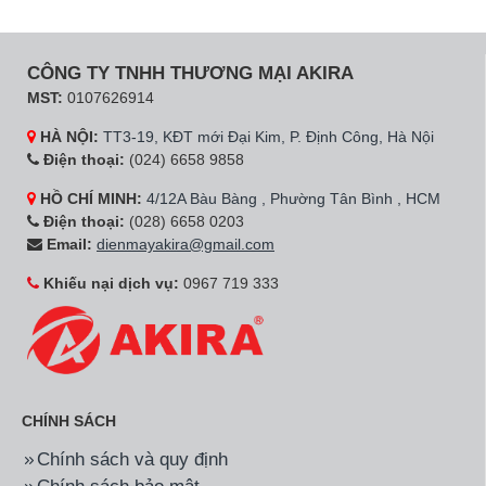
CÔNG TY TNHH THƯƠNG MẠI AKIRA
MST:
0107626914
HÀ NỘI:
TT3-19, KĐT mới Đại Kim, P. Định Công, Hà Nội
Điện thoại:
(024) 6658 9858
HỒ CHÍ MINH:
4/12A Bàu Bàng , Phường Tân Bình , HCM
Điện thoại:
(028) 6658 0203
Email:
dienmayakira@gmail.com
Khiếu nại dịch vụ:
0967 719 333
CHÍNH SÁCH
Chính sách và quy định