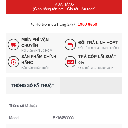
MUA HÀNG
(Giao hàng tận nơi - Giá tốt - An toàn)
Hỗ trợ mua hàng 24/7:
1900 8650
MIỄN PHÍ VẬN
ĐỔI TRẢ LINH HOẠT
CHUYỂN
Đổi trả linh hoạt nhanh chóng
Nội thành HN và HCM
SẢN PHẨM CHÍNH
TRẢ GÓP LÃI SUẤT
HÃNG
0%
Bảo hành toàn quốc
Qua thẻ Visa, Mater, JCB
THÔNG SỐ KỸ THUẬT
Thống số kĩ thuật
Model
EKI64500OX