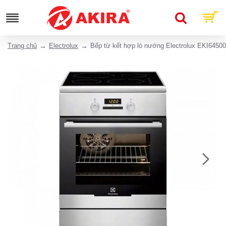
Trang chủ
Electrolux
Bếp từ kết hợp lò nướng Electrolux EKI6450