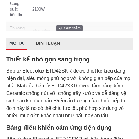
Công
suất
2100W
tiêu thụ
Thương
Electrolux
hiệu
MÔ TẢ
BÌNH LUẬN
Kích
Ngang 29 cm – Dọc 36 cm – Cao 4.5 cm
thước
Thiết kế nhỏ gọn sang trọng
Cảnh báo khi không có nồi trên bếp, Không hoạt động
Bếp từ Electrolux ETD42SKR được thiết kế kiểu dáng
khi không có nồi, Tự ngắt khi bếp nóng quá tải, Khoá
Tiện ích
bảng điều khiển, Bảng điều khiển cảm ứng sang
hiện đại, siêu mỏng phù hợp với không gian bếp của mọi
trọng
nhà. Mặt của bếp từ ETD42SKR được làm bằng kính
Ceramic chống nứt vỡ, chống trầy xước và dễ dàng vệ
sinh sau khi đun nấu. Điểm ấn tượng của chiếc bếp từ
đơn này là nó có thể chịu lực tốt, phù hợp sử dụng với
nhiều mục đích khác nhau như nấu hay ăn lẩu.
Bảng điều khiển cảm ứng tiện dụng