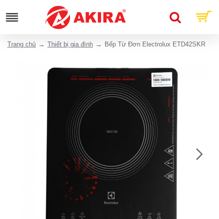
Trang chủ
Thiết bị gia đình
Bếp Từ Đơn Electrolux ETD42SKR