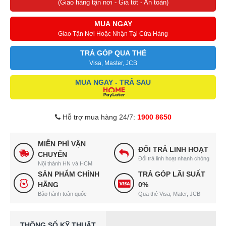
(Giao hàng tận nơi - Giá tốt - An toàn)
MUA NGAY
Giao Tận Nơi Hoặc Nhận Tại Cửa Hàng
TRẢ GÓP QUA THẺ
Visa, Master, JCB
MUA NGAY - TRẢ SAU
Hỗ trợ mua hàng 24/7:
1900 8650
MIỄN PHÍ VẬN
ĐỔI TRẢ LINH HOẠT
CHUYỂN
Đổi trả linh hoạt nhanh chóng
Nội thành HN và HCM
SẢN PHẨM CHÍNH
TRẢ GÓP LÃI SUẤT
HÃNG
0%
Bảo hành toàn quốc
Qua thẻ Visa, Mater, JCB
THÔNG SỐ KỸ THUẬT