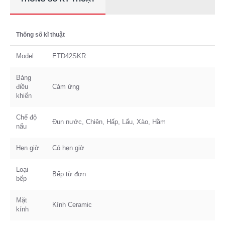
Thống số kĩ thuật
Model
ETD42SKR
Bảng
điều
Cảm ứng
khiển
Chế độ
Đun nước, Chiên, Hấp, Lẩu, Xào, Hầm
nấu
Hẹn giờ
Có hẹn giờ
Loại
Bếp từ đơn
bếp
Mặt
Kính Ceramic
kính