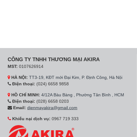
CÔNG TY TNHH THƯƠNG MẠI AKIRA
MST:
0107626914
HÀ NỘI:
TT3-19, KĐT mới Đại Kim, P. Định Công, Hà Nội
Điện thoại:
(024) 6658 9858
HỒ CHÍ MINH:
4/12A Bàu Bàng , Phường Tân Bình , HCM
Điện thoại:
(028) 6658 0203
Email:
dienmayakira@gmail.com
Khiếu nại dịch vụ:
0967 719 333