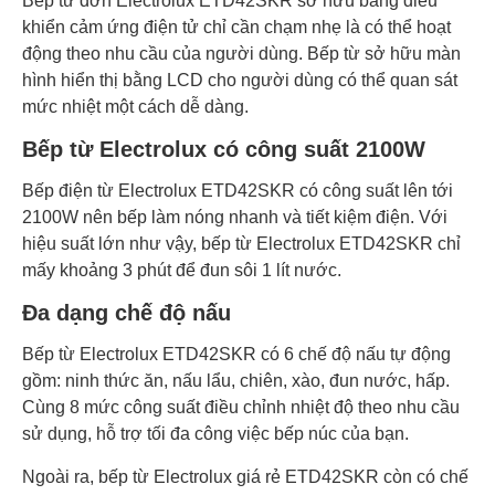
Bếp từ đơn Electrolux ETD42SKR sở hữu bảng điều
khiển cảm ứng điện tử chỉ cần chạm nhẹ là có thể hoạt
động theo nhu cầu của người dùng. Bếp từ sở hữu màn
hình hiển thị bằng LCD cho người dùng có thể quan sát
mức nhiệt một cách dễ dàng.
Bếp từ Electrolux có công suất 2100W
Bếp điện từ Electrolux ETD42SKR có công suất lên tới
2100W nên bếp làm nóng nhanh và tiết kiệm điện. Với
hiệu suất lớn như vậy, bếp từ Electrolux ETD42SKR chỉ
mấy khoảng 3 phút để đun sôi 1 lít nước.
Đa dạng chế độ nấu
Bếp từ Electrolux ETD42SKR có 6 chế độ nấu tự động
gồm: ninh thức ăn, nấu lẩu, chiên, xào, đun nước, hấp.
Cùng 8 mức công suất điều chỉnh nhiệt độ theo nhu cầu
sử dụng, hỗ trợ tối đa công việc bếp núc của bạn.
Ngoài ra, bếp từ Electrolux giá rẻ ETD42SKR còn có chế