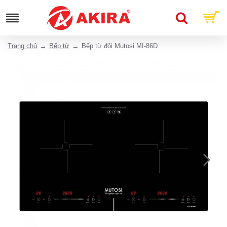
Trang chủ
Bếp từ
Bếp từ đôi Mutosi MI-86D