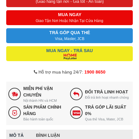
(Giao hàng tận nơi - Giá tốt - An toàn)
MUA NGAY
Giao Tận Nơi Hoặc Nhận Tại Cửa Hàng
TRẢ GÓP QUA THẺ
Visa, Master, JCB
MUA NGAY - TRẢ SAU
Hỗ trợ mua hàng 24/7:
1900 8650
MIỄN PHÍ VẬN
ĐỔI TRẢ LINH HOẠT
CHUYỂN
Đổi trả linh hoạt nhanh chóng
Nội thành HN và HCM
SẢN PHẨM CHÍNH
TRẢ GÓP LÃI SUẤT
HÃNG
0%
Bảo hành toàn quốc
Qua thẻ Visa, Mater, JCB
MÔ TẢ
BÌNH LUẬN