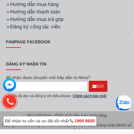
Hướng dẫn mua hàng
Hướng dẫn thanh toán
Hướng dẫn mua trả góp
Đăng ký cộng tác viên
FANPAGE FACEBOOK
ĐĂNG KÝ NHẬN TIN
để nhận được khuyến mãi hấp dẫn từ Akira?
GỬI
Tôi đã đọc và đồng ý với điều khoản
Chính sách bảo mật
Akira Việt Nam – Phân phối điện máy chính hãng
Để nhận tư vấn và ưu đãi tốt nhất
1900 8650
Copyright © 2018 Công Ty TNHH Thương Mại Akira. Giấy chứng nhận ĐKKD số:
0107626914 do Sở KH & ĐT TP.Hà Nội cấp lần đầu ngày 08/11/2016. Giấy