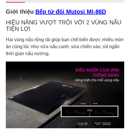
Giới thiệu
Bếp từ đôi Mutosi MI-86D
HIỆU NĂNG VƯỢT TRỘI VỚI 2 VÙNG NẤU
TIỆN LỢI
Hai vùng nấu rộng rãi giúp bạn chế biến được nhiều món
ăn cùng lúc như vừa nấu canh, vừa chiên xào, rút ngắn
thời gian nấu nướng.